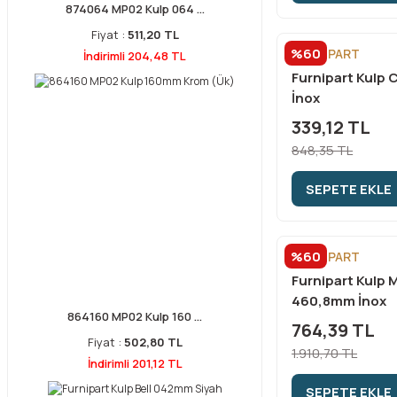
874064 MP02 Kulp 064 ...
Fiyat :
511,20 TL
%60
FURNİPART
İndirimli 204,48 TL
Furnipart Kulp
İnox
339,12 TL
848,35 TL
SEPETE EKLE
%60
FURNİPART
Furnipart Kulp 
460,8mm İnox
864160 MP02 Kulp 160 ...
764,39 TL
Fiyat :
502,80 TL
1.910,70 TL
İndirimli 201,12 TL
SEPETE EKLE