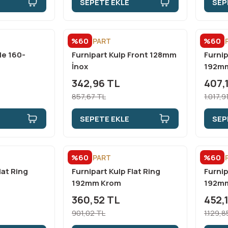
SEPETE EKLE
SEP
%60
%60
FURNİPART
FURNİ
le 160-
Furnipart Kulp Front 128mm
Furnip
İnox
192mm
342,96 TL
407,
857,67 TL
1.017,9
SEPETE EKLE
SEP
%60
%60
FURNİPART
FURNİ
lat Ring
Furnipart Kulp Flat Ring
Furnip
192mm Krom
192mm
360,52 TL
452,
901,02 TL
1.129,8