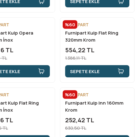
ETE EKLE
SEPETE EKLE
%60
PART
FURNİPART
art Kulp Opera
Furnipart Kulp Flat Ring
 İnox
320mm Krom
16 TL
554,22 TL
1 TL
1.386,11 TL
ETE EKLE
SEPETE EKLE
%60
PART
FURNİPART
art Kulp Flat Ring
Furnipart Kulp Inn 160mm
 İnox
Krom
16 TL
252,42 TL
5 TL
630,50 TL