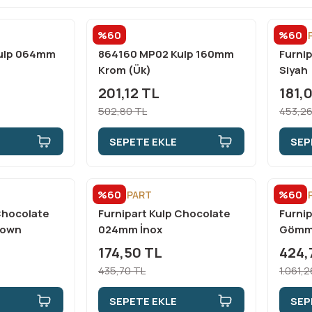
%60
%60
ÇEBİ
FURNİ
ulp 064mm
864160 MP02 Kulp 160mm
Furni
Krom (Ük)
Siyah
201,12 TL
181,
502,80 TL
453,26
SEPETE EKLE
SEP
%60
%60
FURNİPART
FURNİ
Chocolate
Furnipart Kulp Chocolate
Furni
rown
024mm İnox
Gömm
174,50 TL
424,
435,70 TL
1.061,
SEPETE EKLE
SEP