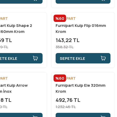
%60
PART
FURNİPART
art Kulp Shape 2
Furnipart Kulp Flip 016mm
160mm Krom
Krom
69 TL
143,22 TL
99 TL
358,32 TL
ETE EKLE
SEPETE EKLE
%60
PART
FURNİPART
art Kulp Arrow
Furnipart Kulp Ele 320mm
 İnox
Krom
18 TL
492,76 TL
00 TL
1.232,46 TL