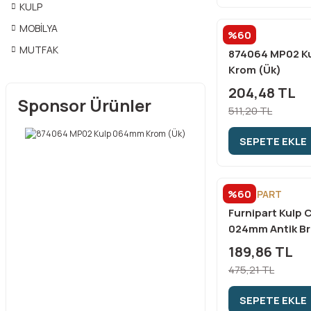
KULP
MOBİLYA
%60
ÇEBİ
MUTFAK
874064 MP02 K
Krom (Ük)
204,48 TL
Sponsor Ürünler
511,20 TL
SEPETE EKLE
%60
FURNİPART
Furnipart Kulp 
024mm Antik B
189,86 TL
475,21 TL
SEPETE EKLE