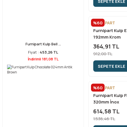
SEPETE EKLE
%60
FURNİPART
Furnipart Kulp E
192mm Krom
Furnipart Kulp Bell ...
364,91 TL
Fiyat :
453,26 TL
912,00 TL
İndirimli 181,08 TL
SEPETE EKLE
%60
FURNİPART
Furnipart Kulp F
320mm İnox
614,58 TL
1.536,46 TL