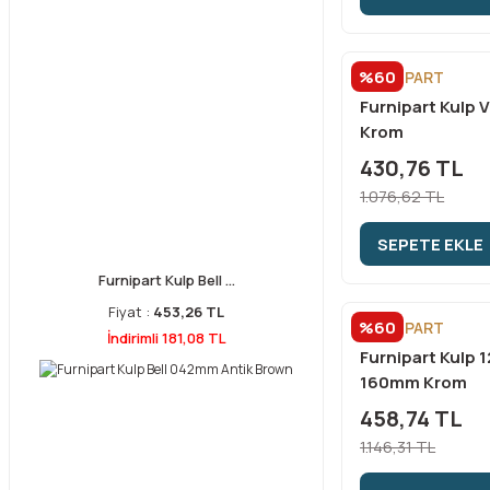
%60
FURNİPART
Furnipart Kulp
Krom
430,76 TL
1.076,62 TL
SEPETE EKLE
Furnipart Kulp Bell ...
Fiyat :
453,26 TL
%60
FURNİPART
İndirimli 181,08 TL
Furnipart Kulp 
160mm Krom
458,74 TL
1.146,31 TL