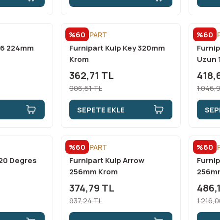
%60
%60
FURNİPART
FURNİ
 V6 224mm
Furnipart Kulp Key 320mm
Furnip
Krom
Uzun 
362,71 TL
418,
906,51 TL
1.046,
SEPETE EKLE
SEP
%60
%60
FURNİPART
FURNİ
120 Degres
Furnipart Kulp Arrow
Furnip
256mm Krom
256mm
374,79 TL
486,
937,24 TL
1.216,