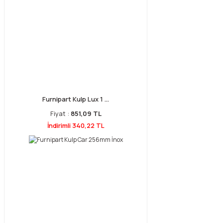
Furnipart Kulp Lux 1 ...
Fiyat :
851,09 TL
İndirimli 340,22 TL