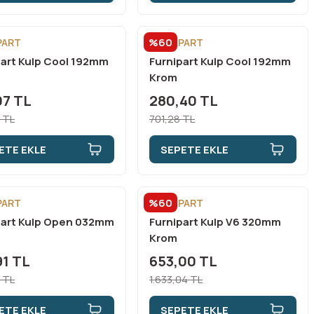
%60
PART
FURNİPART
part Kulp Cool 192mm
Furnipart Kulp Cool 192mm
Krom
07 TL
280,40 TL
 TL
701,28 TL
ETE EKLE
SEPETE EKLE
%60
PART
FURNİPART
part Kulp Open 032mm
Furnipart Kulp V6 320mm
Krom
91 TL
653,00 TL
 TL
1.633,04 TL
ETE EKLE
SEPETE EKLE