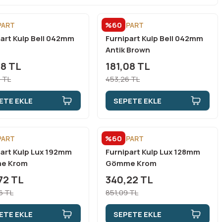
%60
PART
FURNİPART
part Kulp Bell 042mm
Furnipart Kulp Bell 042mm
Antik Brown
08 TL
181,08 TL
 TL
453,26 TL
ETE EKLE
SEPETE EKLE
%60
PART
FURNİPART
part Kulp Lux 192mm
Furnipart Kulp Lux 128mm
e Krom
Gömme Krom
72 TL
340,22 TL
26 TL
851,09 TL
ETE EKLE
SEPETE EKLE