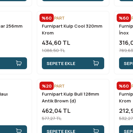
%60
%60
FURNİPART
FURNİ
 Car 256mm
Furnipart Kulp Cool 320mm
Furni
Krom
İnox
434,60 TL
316,
1.086,50 TL
789,63
SEPETE EKLE
SEP
%20
%60
FURNİPART
FURNİ
Mauı
Furnipart Kulp Bull 128mm
Furni
Antik Brown (d)
Krom
462,04 TL
212,
577,27 TL
532,27
SEPETE EKLE
SEP