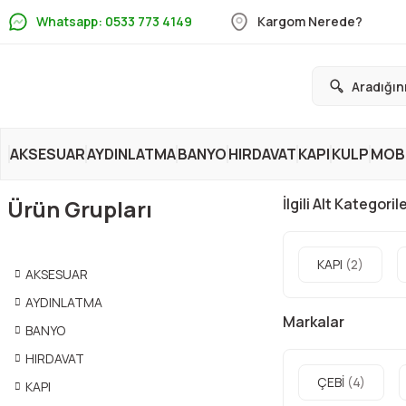
Whatsapp: 0533 773 4149
Kargom Nerede?
AKSESUAR
AYDINLATMA
BANYO
HIRDAVAT
KAPI
KULP
MOBİ
Ürün Grupları
İlgili Alt Kategoril
KAPI
(2)
AKSESUAR
AYDINLATMA
Markalar
BANYO
HIRDAVAT
ÇEBİ
(4)
KAPI