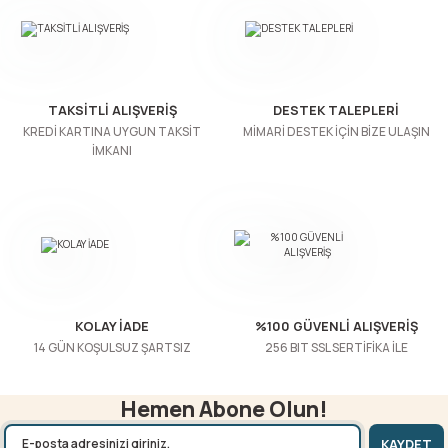
TAKSİTLİ ALIŞVERİŞ
DESTEK TALEPLERİ
KREDİ KARTINA UYGUN TAKSİT
MİMARİ DESTEK İÇİN BİZE ULAŞIN
İMKANI
KOLAY İADE
%100 GÜVENLİ ALIŞVERİŞ
14 GÜN KOŞULSUZ ŞARTSIZ
256 BIT SSL SERTİFİKA İLE
Hemen Abone Olun!
KAYDET