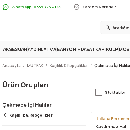
Whatsapp: 0533 773 4149
Kargom Nerede?
AKSESUAR
AYDINLATMA
BANYO
HIRDAVAT
KAPI
KULP
MOBİ
Anasayfa
MUTFAK
Kaşıklık & Kepçelikler
Çekmece İçi Halıla
Ürün Grupları
Stoktakiler
Çekmece İçi Halılar
Kaşıklık & Kepçelikler
Italiana Ferrame
Kaydırmaz Halı