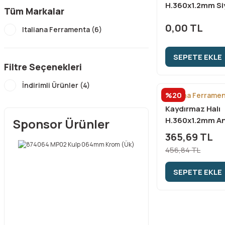
H.360x1.2mm Si
Tüm Markalar
Desen
0,00 TL
Italiana Ferramenta (6)
SEPETE EKLE
Filtre Seçenekleri
İndirimli Ürünler (4)
%20
Italiana Ferrame
Kaydırmaz Halı
H.360x1.2mm An
Sponsor Ürünler
Kumaş Desen(i
365,69 TL
456,84 TL
SEPETE EKLE