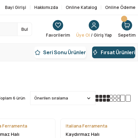
Bayi Girişi
Hakkımızda
Online Katalog
Online Ödeme
Bul
Favorilerim
Üye Ol
/ Giriş Yap
Sepetim
Seri Sonu Ürünler
Fırsat Ürünleri
oplam 6 ürün
na Ferramenta
Italiana Ferramenta
rmaz Halı
Kaydırmaz Halı