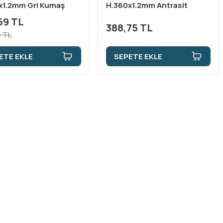
x1.2mm Gri Kumaş
H.360x1.2mm Antrasit
n
Nokta Desen (t)
69 TL
388,75 TL
 TL
ETE EKLE
SEPETE EKLE