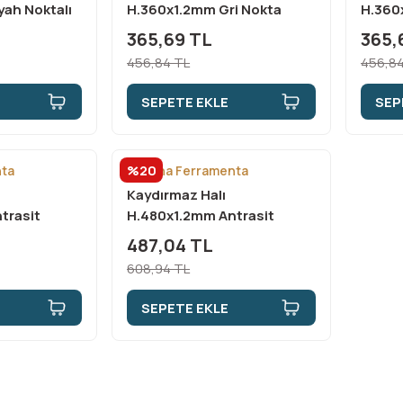
yah Noktalı
H.360x1.2mm Gri Nokta
H.360
Desen
Dese
365,69 TL
365,
456,84 TL
456,84
SEPETE EKLE
SEP
%20
nta
Italiana Ferramenta
Kaydırmaz Halı
trasit
H.480x1.2mm Antrasit
)
Kumaş Desen (i)
487,04 TL
608,94 TL
SEPETE EKLE