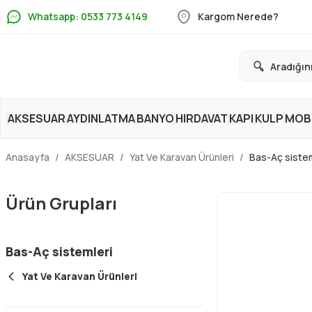
Whatsapp: 0533 773 4149
Kargom Nerede?
AKSESUAR
AYDINLATMA
BANYO
HIRDAVAT
KAPI
KULP
MOBİ
Anasayfa
AKSESUAR
Yat Ve Karavan Ürünleri
Bas-Aç sistem
Ürün Grupları
Bas-Aç sistemleri
Yat Ve Karavan Ürünleri