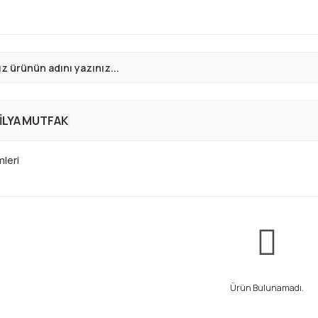
LYA
MUTFAK
leri
Ürün Bulunamadı.