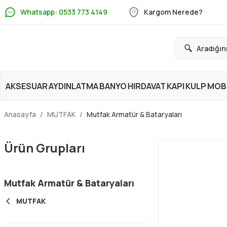
Whatsapp: 0533 773 4149
Kargom Nerede?
AKSESUAR
AYDINLATMA
BANYO
HIRDAVAT
KAPI
KULP
MOBİ
Anasayfa
MUTFAK
Mutfak Armatür & Bataryaları
Ürün Grupları
Mutfak Armatür & Bataryaları
MUTFAK