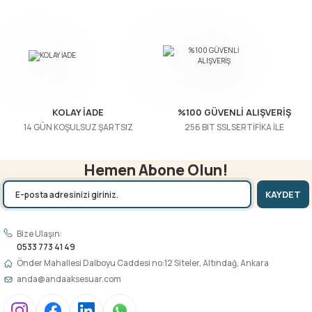
KOLAY İADE
%100 GÜVENLİ ALIŞVERİŞ
14 GÜN KOŞULSUZ ŞARTSIZ
256 BIT SSL SERTİFİKA İLE
Hemen Abone Olun!
KAYDET
Bize Ulaşın:
0533 773 41 49
Önder Mahallesi Dalboyu Caddesi no:12 Siteler, Altındağ, Ankara
anda@andaaksesuar.com