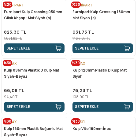
%20
%20
FURNİPART
FURNİPART
Furnipart Kulp Crossing 050mm
Furnipart Kulp Crossing 160mm
n Ürünleri
stemleri
ntları
niteler
Kapı Barelleri Ve Anahtarlar
Metal Ayaklar
Cilalı Ahşap- Mat Siyah (s)
Mat Siyah (s)
 Tutucular
Kapı Kilit
Pingo Ayaklar
825,30 TL
931,75 TL
1.031,62 TL
1.164,97 TL
Plastik Ayaklar
SEPETE EKLE
SEPETE EKLE
%30
%30
METAX
METAX
Kulp 096mm Plastik D Kulp Mat
Kulp 128mm Plastik D Kulp Mat
Siyah-Beyaz
Siyah
66,08 TL
76,23 TL
94,40 TL
108,90 TL
SEPETE EKLE
SEPETE EKLE
%30
%30
METAX
EGESEL
Kulp 160mm Plastik Boğumlu Mat
Kulp Vito 160mm İnox
Siyah-Beyaz