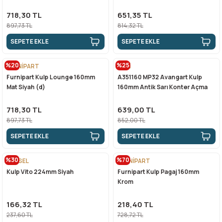
718,30 TL
651,35 TL
897,73 TL
814,32 TL
SEPETE EKLE
SEPETE EKLE
%20
%25
FURNİPART
ÇEBİ
Furnipart Kulp Lounge 160mm
A351160 MP32 Avangart Kulp
Mat Siyah (d)
160mm Antik Sarı Konter Açma
718,30 TL
639,00 TL
897,73 TL
852,00 TL
SEPETE EKLE
SEPETE EKLE
%30
%70
EGESEL
FURNİPART
Kulp Vito 224mm Siyah
Furnipart Kulp Pagaj 160mm
Krom
166,32 TL
218,40 TL
237,60 TL
728,72 TL