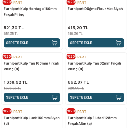
%20
%20
FURNİPART
FURNİPART
Furnipart Kulp Herıtage 160mm
Furnipart Düğme Fleur Mat Siyah
Fırçalı Pirinç
521,30 TL
413,20 TL
651,35 TL
516,36 TL
SEPETE EKLE
SEPETE EKLE
%20
%20
FURNİPART
FURNİPART
Furnipart Kulp Tau 160mm Fırçalı
Furnipart Kulp Tau 32mm Fırçalı
Pirinç (d)
Pirinç (d)
1.338,92 TL
662,87 TL
1.673,65 TL
828,59 TL
SEPETE EKLE
SEPETE EKLE
%20
%20
FURNİPART
FURNİPART
Furnipart Kulp Luck 160mm Siyah
Furnipart Kulp Fluted 128mm
(d)
Fırçalı Altın (a)