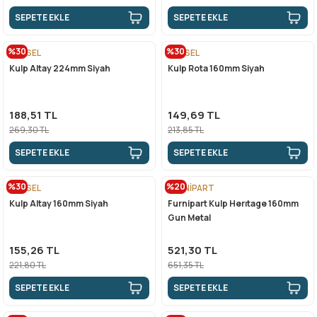
SEPETE EKLE
SEPETE EKLE
%30
%30
EGESEL
EGESEL
Kulp Altay 224mm Siyah
Kulp Rota 160mm Siyah
188,51 TL
149,69 TL
269,30 TL
213,85 TL
SEPETE EKLE
SEPETE EKLE
%30
%20
EGESEL
FURNİPART
Kulp Altay 160mm Siyah
Furnipart Kulp Herıtage 160mm
Gun Metal
155,26 TL
521,30 TL
221,80 TL
651,35 TL
SEPETE EKLE
SEPETE EKLE