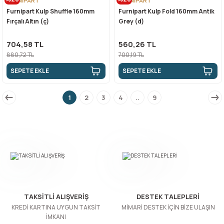
FURNİPART
FURNİPART
Furnipart Kulp Shuffle 160mm
Furnipart Kulp Fold 160mm Antik
Fırçalı Altın (ç)
Grey (d)
704,58 TL
560,26 TL
880,72 TL
700,19 TL
SEPETE EKLE
SEPETE EKLE
1
2
3
4
..
9
TAKSİTLİ ALIŞVERİŞ
DESTEK TALEPLERİ
KREDİ KARTINA UYGUN TAKSİT
MİMARİ DESTEK İÇİN BİZE ULAŞIN
İMKANI