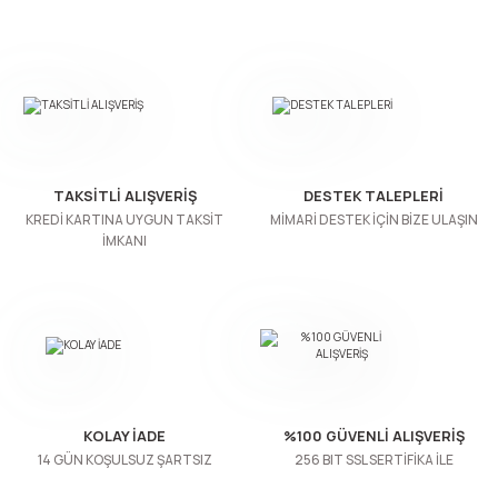
n Ürünleri
stemleri
ntları
niteler
Kapı Barelleri Ve Anahtarlar
Metal Ayaklar
 Tutucular
Kapı Kilit
Pingo Ayaklar
Plastik Ayaklar
TAKSİTLİ ALIŞVERİŞ
DESTEK TALEPLERİ
KREDİ KARTINA UYGUN TAKSİT
MİMARİ DESTEK İÇİN BİZE ULAŞIN
İMKANI
KOLAY İADE
%100 GÜVENLİ ALIŞVERİŞ
14 GÜN KOŞULSUZ ŞARTSIZ
256 BIT SSL SERTİFİKA İLE