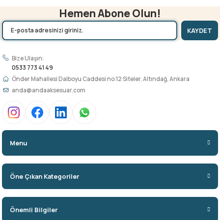
Hemen Abone Olun!
KAYDET
Bize Ulaşın:
0533 773 41 49
Önder Mahallesi Dalboyu Caddesi no:12 Siteler, Altındağ, Ankara
anda@andaaksesuar.com
Menu
Öne Çıkan Kategoriler
Önemli Bilgiler