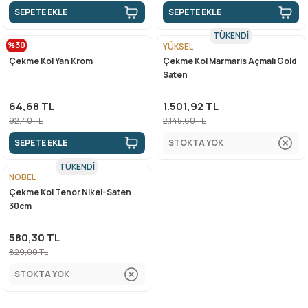
SEPETE EKLE
SEPETE EKLE
TÜKENDİ
%30
YÜKSEL
Çekme Kol Yan Krom
Çekme Kol Marmaris Açmalı Gold
Saten
64,68 TL
1.501,92 TL
92,40 TL
2.145,60 TL
SEPETE EKLE
STOKTA YOK
TÜKENDİ
NOBEL
Çekme Kol Tenor Nikel-Saten
30cm
580,30 TL
829,00 TL
STOKTA YOK