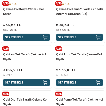
%30
%30
MİRAY KOL
MİRAY KOL
Çekme Kol Derya 20cm Nikel
Çekme Kol Lama Yuvarlak Rozetli
n Ürünleri
stemleri
ntları
niteler
Kapı Barelleri Ve Anahtarlar
Metal Ayaklar
Saten
20cm Nikel Saten (Bs)
 Tutucular
Kapı Kilit
Pingo Ayaklar
463,68 TL
600,60 TL
662,40 TL
858,00 TL
Plastik Ayaklar
SEPETE EKLE
SEPETE EKLE
%25
%25
ÇEBİ
ÇEBİ
Çebi Irıs Tek Taraflı Çekme Kol
Çebi Thor Tek Taraflı Çekme Kol
Siyah
Siyah
3.166,20 TL
2.933,10 TL
4.221,60 TL
3.910,80 TL
SEPETE EKLE
SEPETE EKLE
%25
%25
ÇEBİ
ÇEBİ
Çebi Gıgı Tek Taraflı Çekme Kol
Çebi Rome Tek Taraflı Çekme Kol
Siyah
Siyah