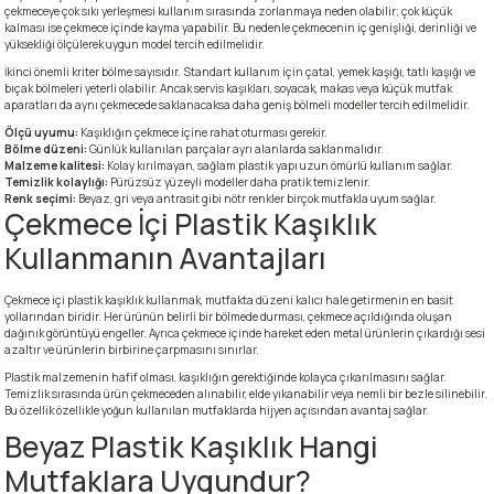
çekmeceye çok sıkı yerleşmesi kullanım sırasında zorlanmaya neden olabilir; çok küçük
kalması ise çekmece içinde kayma yapabilir. Bu nedenle çekmecenin iç genişliği, derinliği ve
yüksekliği ölçülerek uygun model tercih edilmelidir.
İkinci önemli kriter bölme sayısıdır. Standart kullanım için çatal, yemek kaşığı, tatlı kaşığı ve
bıçak bölmeleri yeterli olabilir. Ancak servis kaşıkları, soyacak, makas veya küçük mutfak
aparatları da aynı çekmecede saklanacaksa daha geniş bölmeli modeller tercih edilmelidir.
Ölçü uyumu:
Kaşıklığın çekmece içine rahat oturması gerekir.
Bölme düzeni:
Günlük kullanılan parçalar ayrı alanlarda saklanmalıdır.
Malzeme kalitesi:
Kolay kırılmayan, sağlam plastik yapı uzun ömürlü kullanım sağlar.
Temizlik kolaylığı:
Pürüzsüz yüzeyli modeller daha pratik temizlenir.
Renk seçimi:
Beyaz, gri veya antrasit gibi nötr renkler birçok mutfakla uyum sağlar.
Çekmece İçi Plastik Kaşıklık
Kullanmanın Avantajları
Çekmece içi plastik kaşıklık kullanmak, mutfakta düzeni kalıcı hale getirmenin en basit
yollarından biridir. Her ürünün belirli bir bölmede durması, çekmece açıldığında oluşan
dağınık görüntüyü engeller. Ayrıca çekmece içinde hareket eden metal ürünlerin çıkardığı sesi
azaltır ve ürünlerin birbirine çarpmasını sınırlar.
Plastik malzemenin hafif olması, kaşıklığın gerektiğinde kolayca çıkarılmasını sağlar.
Temizlik sırasında ürün çekmeceden alınabilir, elde yıkanabilir veya nemli bir bezle silinebilir.
Bu özellik özellikle yoğun kullanılan mutfaklarda hijyen açısından avantaj sağlar.
Beyaz Plastik Kaşıklık Hangi
Mutfaklara Uygundur?