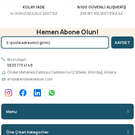
KOLAY İADE
%100 GÜVENLİ ALIŞVERİŞ
14 GÜN KOŞULSUZ ŞARTSIZ
256 BIT SSL SERTİFİKA İLE
Hemen Abone Olun!
KAYDET
Bize Ulaşın:
0533 773 41 49
Önder Mahallesi Dalboyu Caddesi no:12 Siteler, Altındağ, Ankara
anda@andaaksesuar.com
Menu
Öne Çıkan Kategoriler