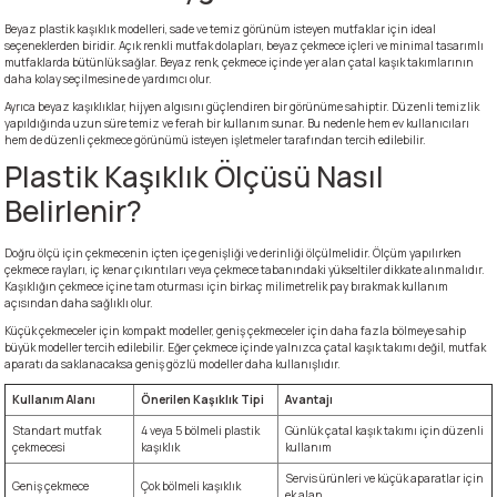
Beyaz plastik kaşıklık modelleri, sade ve temiz görünüm isteyen mutfaklar için ideal
seçeneklerden biridir. Açık renkli mutfak dolapları, beyaz çekmece içleri ve minimal tasarımlı
mutfaklarda bütünlük sağlar. Beyaz renk, çekmece içinde yer alan çatal kaşık takımlarının
daha kolay seçilmesine de yardımcı olur.
Ayrıca beyaz kaşıklıklar, hijyen algısını güçlendiren bir görünüme sahiptir. Düzenli temizlik
yapıldığında uzun süre temiz ve ferah bir kullanım sunar. Bu nedenle hem ev kullanıcıları
hem de düzenli çekmece görünümü isteyen işletmeler tarafından tercih edilebilir.
Plastik Kaşıklık Ölçüsü Nasıl
Belirlenir?
Doğru ölçü için çekmecenin içten içe genişliği ve derinliği ölçülmelidir. Ölçüm yapılırken
çekmece rayları, iç kenar çıkıntıları veya çekmece tabanındaki yükseltiler dikkate alınmalıdır.
Kaşıklığın çekmece içine tam oturması için birkaç milimetrelik pay bırakmak kullanım
açısından daha sağlıklı olur.
Küçük çekmeceler için kompakt modeller, geniş çekmeceler için daha fazla bölmeye sahip
büyük modeller tercih edilebilir. Eğer çekmece içinde yalnızca çatal kaşık takımı değil, mutfak
aparatı da saklanacaksa geniş gözlü modeller daha kullanışlıdır.
Kullanım Alanı
Önerilen Kaşıklık Tipi
Avantajı
Standart mutfak
4 veya 5 bölmeli plastik
Günlük çatal kaşık takımı için düzenli
çekmecesi
kaşıklık
kullanım
Servis ürünleri ve küçük aparatlar için
Geniş çekmece
Çok bölmeli kaşıklık
ek alan