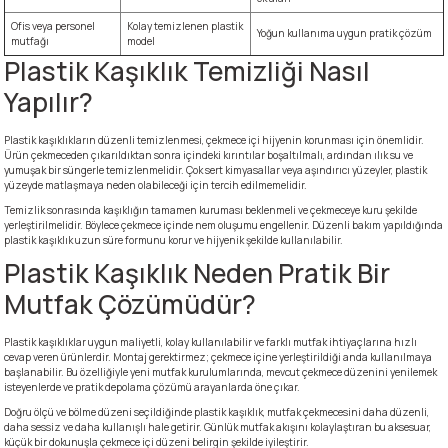
Ofis veya personel
Kolay temizlenen plastik
Yoğun kullanıma uygun pratik çözüm
mutfağı
model
Plastik Kaşıklık Temizliği Nasıl
Yapılır?
Plastik kaşıklıkların düzenli temizlenmesi, çekmece içi hijyenin korunması için önemlidir.
Ürün çekmeceden çıkarıldıktan sonra içindeki kırıntılar boşaltılmalı, ardından ılık su ve
yumuşak bir süngerle temizlenmelidir. Çok sert kimyasallar veya aşındırıcı yüzeyler, plastik
yüzeyde matlaşmaya neden olabileceği için tercih edilmemelidir.
Temizlik sonrasında kaşıklığın tamamen kuruması beklenmeli ve çekmeceye kuru şekilde
yerleştirilmelidir. Böylece çekmece içinde nem oluşumu engellenir. Düzenli bakım yapıldığında
plastik kaşıklık uzun süre formunu korur ve hijyenik şekilde kullanılabilir.
Plastik Kaşıklık Neden Pratik Bir
Mutfak Çözümüdür?
Plastik kaşıklıklar uygun maliyetli, kolay kullanılabilir ve farklı mutfak ihtiyaçlarına hızlı
cevap veren ürünlerdir. Montaj gerektirmez; çekmece içine yerleştirildiği anda kullanılmaya
başlanabilir. Bu özelliğiyle yeni mutfak kurulumlarında, mevcut çekmece düzenini yenilemek
isteyenlerde ve pratik depolama çözümü arayanlarda öne çıkar.
Doğru ölçü ve bölme düzeni seçildiğinde plastik kaşıklık, mutfak çekmecesini daha düzenli,
daha sessiz ve daha kullanışlı hale getirir. Günlük mutfak akışını kolaylaştıran bu aksesuar,
küçük bir dokunuşla çekmece içi düzeni belirgin şekilde iyileştirir.