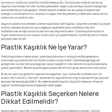
ayırmak için kullanılan pratik bir mutfak aksesuarıdır. Günlük kullanımda en çok açılıp
kapanan alanlardan biri olan mutfak çekmeceleri, doğru iç düzenleyici kullanılmadığında
kısa sürede karışık hale gelebilir. Plastik kaşıklık modelleri bu karışıklığı önleyerek hem
n Ürünleri
stemleri
ntları
niteler
Kapı Barelleri Ve Anahtarlar
Metal Ayaklar
aradığınız ürüne daha hızlı ulaşmanızı sağlar hem de çekmece içindeki alanı daha verimli
kullanmanıza yardımcı olur.
Dayanıklı plastik malzemeden üretilen kaşıklıklar, hafif yapıları, kolay temizlenebilir yüzeyleri
 Tutucular
Kapı Kilit
Pingo Ayaklar
ve farklı çekmece ölçülerine uyum sağlayan seçenekleriyle ev mutfaklarında, ofis
mutfaklarında ve toplu kullanım alanlarında sıkça tercih edilir. Özellikle pratik kullanım,
hijyen ve ekonomik çözüm arayan kullanıcılar için plastik kaşıklık, mutfak düzeninin temel
Plastik Ayaklar
parçalarından biridir.
Plastik Kaşıklık Ne İşe Yarar?
Plastik kaşıklıkların temel amacı, çatal kaşık takımlarını ve küçük mutfak gereçlerini
birbirinden ayırarak düzenli bir kullanım alanı oluşturmaktır. Çekmeceye gelişigüzel
yerleştirilen ürünler hem arandığında zaman kaybettirir hem de birbirine sürtünerek daha
çabuk yıpranabilir. Bölmeli kaşıklık yapısı sayesinde her ürün grubu kendi alanında tutulur.
Bu düzen yalnızca görsel bir toparlanma sağlamaz; aynı zamanda mutfakta hazırlık
sürecini de hızlandırır. Kahvaltı, yemek servisi veya sofra hazırlığı sırasında ihtiyaç duyulan
parçalar tek bakışta görülebilir. Bu nedenle plastik kaşıklık, küçük bir aksesuar olmasına
rağmen mutfak ergonomisine doğrudan katkı sağlar.
Plastik Kaşıklık Seçerken Nelere
Dikkat Edilmelidir?
Kaşıklık seçimi yapılırken öncelikle çekmecenin iç ölçüsü dikkate alınmalıdır. Ürünün