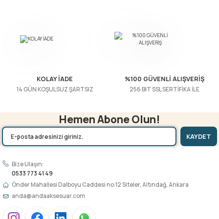
KOLAY İADE
%100 GÜVENLİ ALIŞVERİŞ
14 GÜN KOŞULSUZ ŞARTSIZ
256 BIT SSL SERTİFİKA İLE
Hemen Abone Olun!
KAYDET
Bize Ulaşın:
0533 773 41 49
Önder Mahallesi Dalboyu Caddesi no:12 Siteler, Altındağ, Ankara
anda@andaaksesuar.com