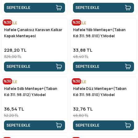
SEPETE EKLE
SEPETE EKLE
%30
%30
HAFELE
HAFELE
Hafele Çanaksız Karavan Kalkar
Hafele Ydb Menteşe+(Taban
Kapak Menteşesi
Kd:311.98.010) Y.Model
228,20 TL
33,88 TL
326,00 TL
48,40 TL
SEPETE EKLE
SEPETE EKLE
%30
%30
HAFELE
HAFELE
Hafele Sdb Menteşe+(Taban
Hafele Düz Menteşe+(Taban
Kd:311.98.012) Y.Model
Kd:311.98.010) Y.Model
36,54 TL
32,76 TL
52,20 TL
46,80 TL
SEPETE EKLE
SEPETE EKLE