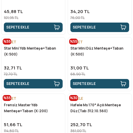
45,88 TL
34,20 TL
101,95 TL
76,00 TL
SEPETE EKLE
SEPETE EKLE
%55
%55
SAMET
SAMET
Star Mini Ydb Menteşe+Taban
Star Mini Düz Menteşe+Taban
(K:500)
(K:500)
32,71 TL
31,00 TL
72,70 TL
68,90 TL
SEPETE EKLE
SEPETE EKLE
%55
%30
SAMET
HAFELE
Frensiz Master Ydb
Hafele Ms 170° Açılı Menteşe
Menteşe+Taban (K:200)
Düz(Tab:312.10.560)
51,66 TL
252,70 TL
114,80 TL
361,00 TL