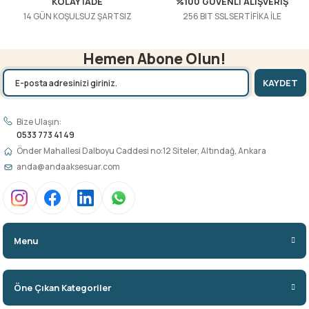
KOLAY İADE
%100 GÜVENLİ ALIŞVERİŞ
14 GÜN KOŞULSUZ ŞARTSIZ
256 BIT SSL SERTİFİKA İLE
Hemen Abone Olun!
KAYDET
Bize Ulaşın:
0533 773 41 49
Önder Mahallesi Dalboyu Caddesi no:12 Siteler, Altındağ, Ankara
anda@andaaksesuar.com
Menu
Öne Çıkan Kategoriler