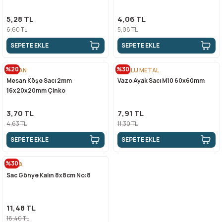
5,28 TL
4,06 TL
6,60 TL
5,08 TL
SEPETE EKLE
SEPETE EKLE
%20
%30
MESAN
ZORLU METAL
Mesan Köşe Sacı 2mm
Vazo Ayak Sacı M10 60x60mm
16x20x20mm Çinko
3,70 TL
7,91 TL
4,63 TL
11,30 TL
SEPETE EKLE
SEPETE EKLE
%30
ANDA
Sac Gönye Kalın 8x8cm No:8
11,48 TL
16,40 TL