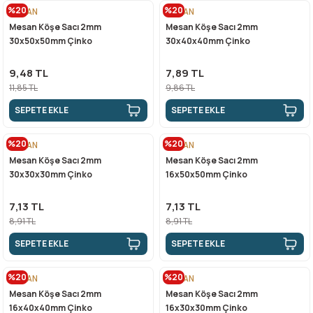
%20
%20
MESAN
MESAN
Mesan Köşe Sacı 2mm
Mesan Köşe Sacı 2mm
n Ürünleri
stemleri
ntları
niteler
Kapı Barelleri Ve Anahtarlar
Metal Ayaklar
30x50x50mm Çinko
30x40x40mm Çinko
 Tutucular
Kapı Kilit
Pingo Ayaklar
9,48 TL
7,89 TL
11,85 TL
9,86 TL
Plastik Ayaklar
SEPETE EKLE
SEPETE EKLE
%20
%20
MESAN
MESAN
Mesan Köşe Sacı 2mm
Mesan Köşe Sacı 2mm
30x30x30mm Çinko
16x50x50mm Çinko
7,13 TL
7,13 TL
8,91 TL
8,91 TL
SEPETE EKLE
SEPETE EKLE
%20
%20
MESAN
MESAN
Mesan Köşe Sacı 2mm
Mesan Köşe Sacı 2mm
16x40x40mm Çinko
16x30x30mm Çinko