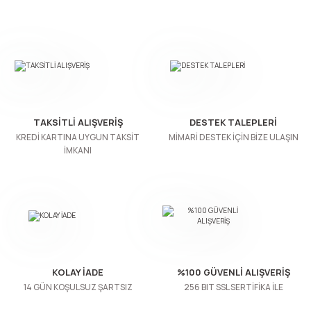
n Ürünleri
stemleri
ntları
niteler
Kapı Barelleri Ve Anahtarlar
Metal Ayaklar
 Tutucular
Kapı Kilit
Pingo Ayaklar
Plastik Ayaklar
TAKSİTLİ ALIŞVERİŞ
DESTEK TALEPLERİ
KREDİ KARTINA UYGUN TAKSİT
MİMARİ DESTEK İÇİN BİZE ULAŞIN
İMKANI
KOLAY İADE
%100 GÜVENLİ ALIŞVERİŞ
14 GÜN KOŞULSUZ ŞARTSIZ
256 BIT SSL SERTİFİKA İLE