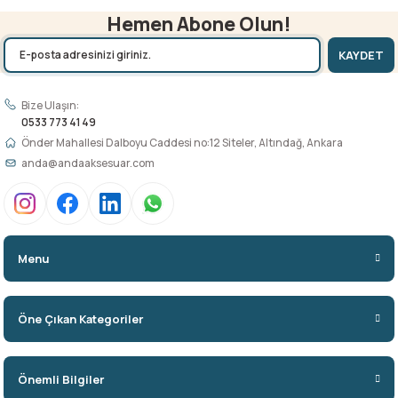
Hemen Abone Olun!
KAYDET
Bize Ulaşın:
0533 773 41 49
Önder Mahallesi Dalboyu Caddesi no:12 Siteler, Altındağ, Ankara
anda@andaaksesuar.com
Menu
Öne Çıkan Kategoriler
Önemli Bilgiler