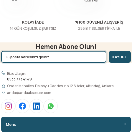
KOLAY İADE
%100 GÜVENLİ ALIŞVERİŞ
14 GÜN KOŞULSUZ ŞARTSIZ
256 BIT SSL SERTİFİKA İLE
Hemen Abone Olun!
KAYDET
Bize Ulaşın:
0533 773 41 49
Önder Mahallesi Dalboyu Caddesi no:12 Siteler, Altındağ, Ankara
anda@andaaksesuar.com
Menu