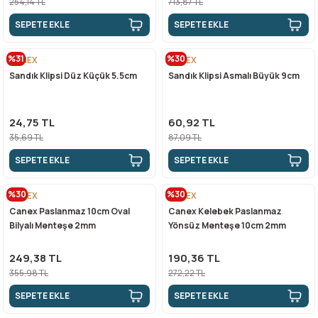
254,14 TL
713,87 TL
SEPETE EKLE
SEPETE EKLE
n Ürünleri
stemleri
ntları
niteler
Kapı Barelleri Ve Anahtarlar
Metal Ayaklar
%31
%30
CANEX
CANEX
 Tutucular
Kapı Kilit
Pingo Ayaklar
Sandık Klipsi Düz Küçük 5.5cm
Sandık Klipsi Asmalı Büyük 9cm
Plastik Ayaklar
24,75 TL
60,92 TL
35,69 TL
87,09 TL
SEPETE EKLE
SEPETE EKLE
%30
%30
CANEX
CANEX
Canex Paslanmaz 10cm Oval
Canex Kelebek Paslanmaz
Bilyalı Menteşe 2mm
Yönsüz Menteşe 10cm 2mm
249,38 TL
190,36 TL
355,98 TL
272,22 TL
SEPETE EKLE
SEPETE EKLE