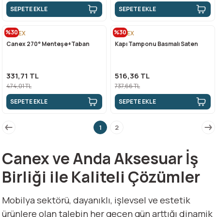
SEPETE EKLE
SEPETE EKLE
%30
%30
CANEX
CANEX
Canex 270° Menteşe+Taban
Kapı Tamponu Basmalı Saten
331,71 TL
516,36 TL
474,01 TL
737,66 TL
SEPETE EKLE
SEPETE EKLE
1
2
Canex ve Anda Aksesuar İş
Birliği ile Kaliteli Çözümler
Mobilya sektörü, dayanıklı, işlevsel ve estetik
ürünlere olan talebin her geçen gün arttığı dinamik