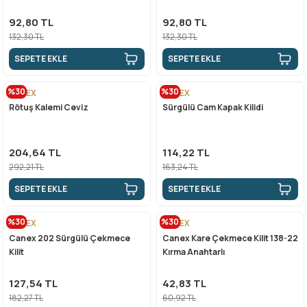
92,80 TL
92,80 TL
132,30 TL
132,30 TL
SEPETE EKLE
SEPETE EKLE
%30
%30
CANEX
CANEX
Rötuş Kalemi Ceviz
Sürgülü Cam Kapak Kilidi
204,64 TL
114,22 TL
292,21 TL
163,24 TL
SEPETE EKLE
SEPETE EKLE
%30
%30
CANEX
CANEX
Canex 202 Sürgülü Çekmece
Canex Kare Çekmece Kilit 138-22
Kilit
Kırma Anahtarlı
127,54 TL
42,83 TL
182,27 TL
60,92 TL