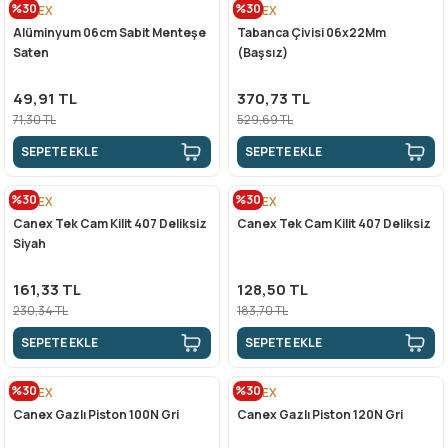
%30
%30
CANEX
CANEX
Alüminyum 06cm Sabit Menteşe
Tabanca Çivisi 06x22Mm
Saten
(Başsız)
49,91 TL
370,73 TL
71,30 TL
529,69 TL
SEPETE EKLE
SEPETE EKLE
%30
%30
CANEX
CANEX
Canex Tek Cam Kilit 407 Deliksiz
Canex Tek Cam Kilit 407 Deliksiz
Siyah
161,33 TL
128,50 TL
230,34 TL
183,70 TL
SEPETE EKLE
SEPETE EKLE
%30
%30
CANEX
CANEX
Canex Gazlı Piston 100N Gri
Canex Gazlı Piston 120N Gri