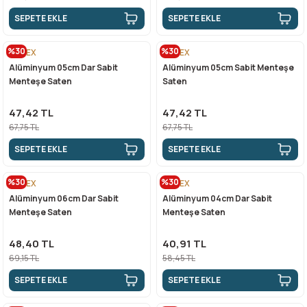
SEPETE EKLE
SEPETE EKLE
%30
%30
CANEX
CANEX
Alüminyum 05cm Dar Sabit
Alüminyum 05cm Sabit Menteşe
Menteşe Saten
Saten
47,42 TL
47,42 TL
67,75 TL
67,75 TL
SEPETE EKLE
SEPETE EKLE
%30
%30
CANEX
CANEX
Alüminyum 06cm Dar Sabit
Alüminyum 04cm Dar Sabit
Menteşe Saten
Menteşe Saten
48,40 TL
40,91 TL
69,15 TL
58,45 TL
SEPETE EKLE
SEPETE EKLE