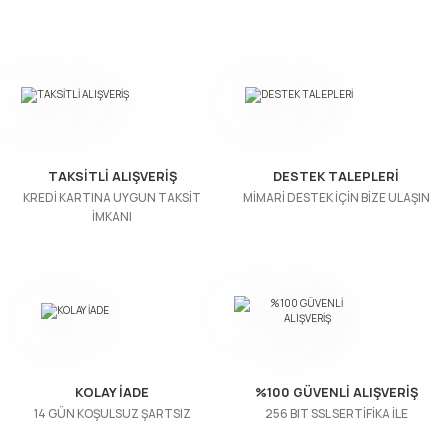
n Ürünleri
stemleri
ntları
niteler
Kapı Barelleri Ve Anahtarlar
Metal Ayaklar
 Tutucular
Kapı Kilit
Pingo Ayaklar
Plastik Ayaklar
TAKSİTLİ ALIŞVERİŞ
DESTEK TALEPLERİ
KREDİ KARTINA UYGUN TAKSİT
MİMARİ DESTEK İÇİN BİZE ULAŞIN
İMKANI
KOLAY İADE
%100 GÜVENLİ ALIŞVERİŞ
14 GÜN KOŞULSUZ ŞARTSIZ
256 BIT SSL SERTİFİKA İLE