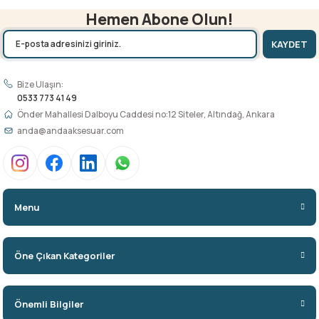
Hemen Abone Olun!
KAYDET
Bize Ulaşın:
0533 773 41 49
Önder Mahallesi Dalboyu Caddesi no:12 Siteler, Altındağ, Ankara
anda@andaaksesuar.com
Menu
Öne Çıkan Kategoriler
Önemli Bilgiler