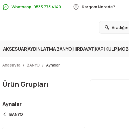
Whatsapp: 0533 773 4149
Kargom Nerede?
AKSESUAR
AYDINLATMA
BANYO
HIRDAVAT
KAPI
KULP
MOBİ
Anasayfa
BANYO
Aynalar
Ürün Grupları
Aynalar
BANYO