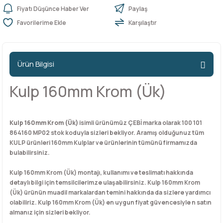
Fiyatı Düşünce Haber Ver
Paylaş
Karşılaştır
n Ürünleri
stemleri
ntları
niteler
Kapı Barelleri Ve Anahtarlar
Metal Ayaklar
 Tutucular
Kapı Kilit
Pingo Ayaklar
Ürün Bilgisi
Plastik Ayaklar
Kulp 160mm Krom (Ük)
Kulp 160mm Krom (Ük)
isimli ürünümüz ÇEBİ marka olarak 100 101
864160 MP02 stok koduyla sizleri bekliyor. Aramış olduğunuz tüm
KULP ürünleri 160mm Kulplar ve ürünlerinin tümünü firmamızda
bulabilirsiniz.
Kulp 160mm Krom (Ük) montajı, kullanımı ve teslimatı hakkında
detaylı bilgi için temsilcilerimze ulaşabilirsiniz. Kulp 160mm Krom
(Ük) ürünün muadil markalardan temini hakkında da sizlere yardımcı
olabiliriz. Kulp 160mm Krom (Ük) en uygun fiyat güvencesiyle n satın
almanız için sizleri bekliyor.