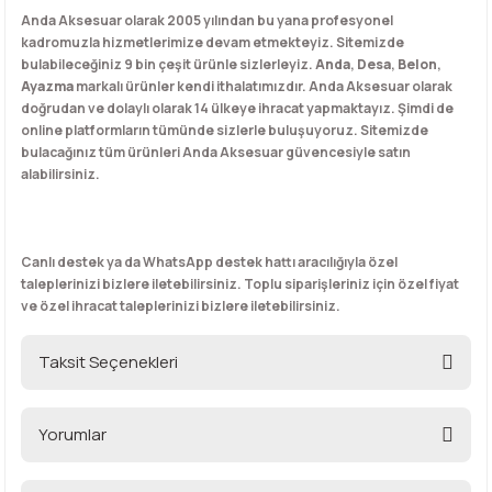
Anda Aksesuar olarak 2005 yılından bu yana profesyonel
kadromuzla hizmetlerimize devam etmekteyiz. Sitemizde
bulabileceğiniz 9 bin çeşit ürünle sizlerleyiz.
Anda
,
Desa
,
Belon
,
Ayazma
markalı ürünler kendi ithalatımızdır. Anda Aksesuar olarak
doğrudan ve dolaylı olarak 14 ülkeye ihracat yapmaktayız. Şimdi de
online platformların tümünde sizlerle buluşuyoruz. Sitemizde
bulacağınız tüm ürünleri Anda Aksesuar güvencesiyle satın
alabilirsiniz.
Canlı destek ya da WhatsApp destek hattı aracılığıyla özel
taleplerinizi bizlere iletebilirsiniz. Toplu siparişleriniz için özel fiyat
ve özel ihracat taleplerinizi bizlere iletebilirsiniz.
Taksit Seçenekleri
Yorumlar