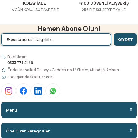
KOLAY İADE
%100 GÜVENLİ ALIŞVERİŞ
14 GÜN KOŞULSUZ ŞARTSIZ
256 BIT SSL SERTİFİKA İLE
Hemen Abone Olun!
KAYDET
Bize Ulaşın:
0533 773 41 49
Önder Mahallesi Dalboyu Caddesi no:12 Siteler, Altındağ, Ankara
anda@andaaksesuar.com
Menu
Öne Çıkan Kategoriler