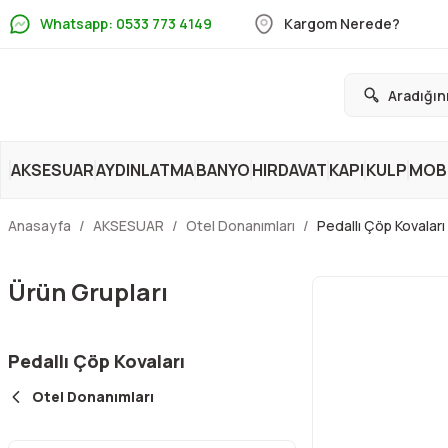
Whatsapp: 0533 773 4149
Kargom Nerede?
AKSESUAR
AYDINLATMA
BANYO
HIRDAVAT
KAPI
KULP
MOBİ
Anasayfa
AKSESUAR
Otel Donanımları
Pedallı Çöp Kovaları
Ürün Grupları
Pedallı Çöp Kovaları
Otel Donanımları