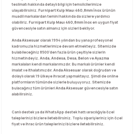
teslimatı hakkında detaylı bilgi için temsilcilerimize
ulaşabilirsiniz.
Furnipart Kulp Mauı 460,8mm İnox
ürünün
muadil markalardan temini hakkında da sizlere yardımcı
olabiliriz.
Furnipart Kulp Mauı 460,8mm İnox
en uygun fiyat
güvencesiyle satın almanız için sizleri bekliyor.
Anda Aksesuar
olarak 1994 yılından bu yana profesyonel
kadromuzla hizmetlerimize devam etmekteyiz. Sitemizde
bulabileceğiniz 8500'den fazla ürün çeşitiyle sizlerin
hizmetindeyiz.
Anda
,
Andesa
,
Desa
,
Belon
ve
Ayazma
markalaları kendi markalarımızdır. Bu markalı ürünler kendi
imalat ve ithalatımızdır.
Anda Aksesuar
olarak doğrudan ve
dolaylı olarak 19 ülkeye ihracat yapmaktayız. Şimdi de online
platformların tümünde sizlerle buluşuyoruz. Sitemizde
bulacağınız tüm ürünleri
Anda Aksesuar
güvencesiyle satın
alabilirsiniz.
Canlı destek ya da WhatsApp destek hattı aracılığıyla özel
taleplerinizi bizlere iletebilirsiniz. Toplu siparişleriniz için özel
fiyat ve ihrac ürün taleplerinizi bizlere iletebilirsiniz.