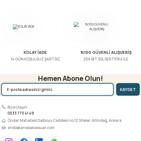
Bu ürüne benzer farklı alternatifler olmalı.
Gönder
KOLAY İADE
%100 GÜVENLİ ALIŞVERİŞ
14 GÜN KOŞULSUZ ŞARTSIZ
256 BIT SSL SERTİFİKA İLE
Hemen Abone Olun!
KAYDET
Bize Ulaşın:
0533 773 41 49
Önder Mahallesi Dalboyu Caddesi no:12 Siteler, Altındağ, Ankara
anda@andaaksesuar.com