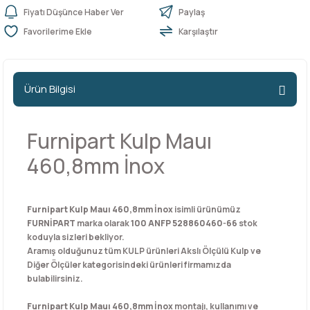
Fiyatı Düşünce Haber Ver
Paylaş
Karşılaştır
n Ürünleri
stemleri
ntları
niteler
Kapı Barelleri Ve Anahtarlar
Metal Ayaklar
 Tutucular
Kapı Kilit
Pingo Ayaklar
Ürün Bilgisi
Plastik Ayaklar
Furnipart Kulp Mauı
460,8mm İnox
Furnipart Kulp Mauı 460,8mm İnox
isimli ürünümüz
FURNİPART
marka olarak
100 ANFP 528860460-66
stok
koduyla sizleri bekliyor.
Aramış olduğunuz tüm KULP ürünleri Akslı Ölçülü Kulp ve
Diğer Ölçüler kategorisindeki ürünleri firmamızda
bulabilirsiniz.
Furnipart Kulp Mauı 460,8mm İnox
montajı, kullanımı ve