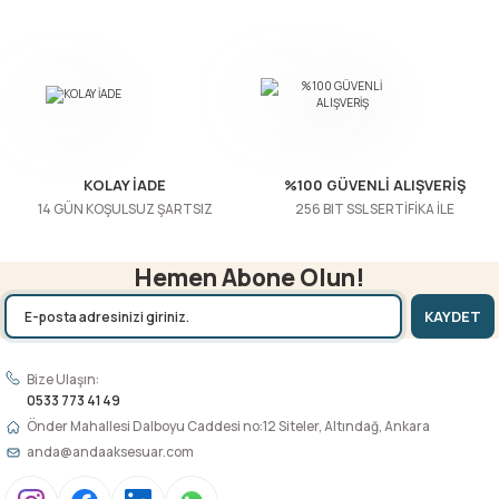
Bu ürüne benzer farklı alternatifler olmalı.
Gönder
KOLAY İADE
%100 GÜVENLİ ALIŞVERİŞ
14 GÜN KOŞULSUZ ŞARTSIZ
256 BIT SSL SERTİFİKA İLE
Hemen Abone Olun!
KAYDET
Bize Ulaşın:
0533 773 41 49
Önder Mahallesi Dalboyu Caddesi no:12 Siteler, Altındağ, Ankara
anda@andaaksesuar.com