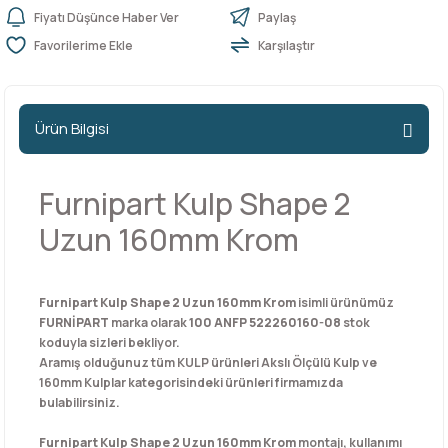
Fiyatı Düşünce Haber Ver
Paylaş
Karşılaştır
n Ürünleri
stemleri
ntları
niteler
Kapı Barelleri Ve Anahtarlar
Metal Ayaklar
 Tutucular
Kapı Kilit
Pingo Ayaklar
Ürün Bilgisi
Plastik Ayaklar
Furnipart Kulp Shape 2
Uzun 160mm Krom
Furnipart Kulp Shape 2 Uzun 160mm Krom
isimli ürünümüz
FURNİPART
marka olarak
100 ANFP 522260160-08
stok
koduyla sizleri bekliyor.
Aramış olduğunuz tüm KULP ürünleri Akslı Ölçülü Kulp ve
160mm Kulplar kategorisindeki ürünleri firmamızda
bulabilirsiniz.
Furnipart Kulp Shape 2 Uzun 160mm Krom
montajı, kullanımı