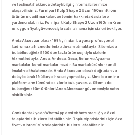
ve teslimatı hakkında detaylı bilgi için temsilcilerimize
ulaşabilirsiniz.
Furnipart Kulp Shape 2 Uzun 160mm Krom
ürünün muadil markalardan temini hakkında da sizlere
yardımcı olabiliriz.
Furnipart Kulp Shape 2 Uzun 160mm Krom
en uygun fiyat güvencesiyle satın almanız için sizleri bekliyor.
Anda Aksesuar
olarak 1994 yılından bu yana profesyonel
kadromuzla hizmetlerimize devam etmekteyiz. Sitemizde
bulabileceğiniz 8500'den fazla ürün çeşitiyle sizlerin
hizmetindeyiz.
Anda
,
Andesa
,
Desa
,
Belon
ve
Ayazma
markalaları kendi markalarımızdır. Bu markalı ürünler kendi
imalat ve ithalatımızdır.
Anda Aksesuar
olarak doğrudan ve
dolaylı olarak 19 ülkeye ihracat yapmaktayız. Şimdi de online
platformların tümünde sizlerle buluşuyoruz. Sitemizde
bulacağınız tüm ürünleri
Anda Aksesuar
güvencesiyle satın
alabilirsiniz.
Canlı destek ya da WhatsApp destek hattı aracılığıyla özel
taleplerinizi bizlere iletebilirsiniz. Toplu siparişleriniz için özel
fiyat ve ihrac ürün taleplerinizi bizlere iletebilirsiniz.