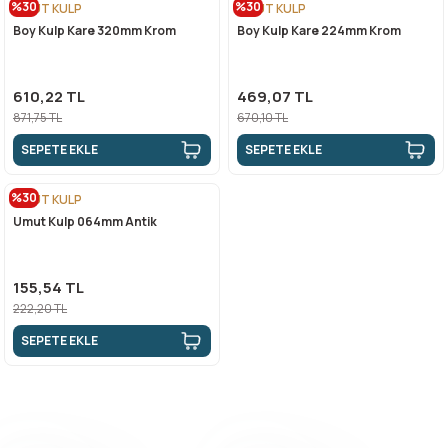
%30
%30
UMUT KULP
UMUT KULP
Boy Kulp Kare 320mm Krom
Boy Kulp Kare 224mm Krom
610,22 TL
469,07 TL
871,75 TL
670,10 TL
SEPETE EKLE
SEPETE EKLE
%30
UMUT KULP
Umut Kulp 064mm Antik
155,54 TL
222,20 TL
SEPETE EKLE