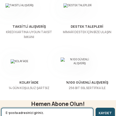
TAKSİTLİ ALIŞVERİŞ
DESTEK TALEPLERİ
KREDİ KARTINA UYGUN TAKSİT
MİMARİ DESTEK İÇİN BİZE ULAŞIN
İMKANI
KOLAY İADE
%100 GÜVENLİ ALIŞVERİŞ
14 GÜN KOŞULSUZ ŞARTSIZ
256 BIT SSL SERTİFİKA İLE
Hemen Abone Olun!
KAYDET