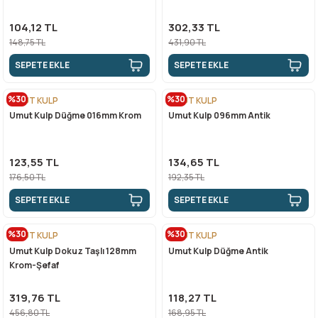
104,12 TL
302,33 TL
148,75 TL
431,90 TL
SEPETE EKLE
SEPETE EKLE
%30
%30
UMUT KULP
UMUT KULP
Umut Kulp Düğme 016mm Krom
Umut Kulp 096mm Antik
123,55 TL
134,65 TL
176,50 TL
192,35 TL
SEPETE EKLE
SEPETE EKLE
%30
%30
UMUT KULP
UMUT KULP
Umut Kulp Dokuz Taşlı 128mm
Umut Kulp Düğme Antik
Krom-Şefaf
319,76 TL
118,27 TL
456,80 TL
168,95 TL