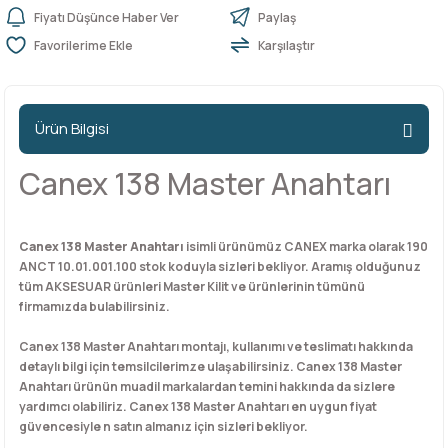
Fiyatı Düşünce Haber Ver
Paylaş
Karşılaştır
n Ürünleri
stemleri
ntları
niteler
Kapı Barelleri Ve Anahtarlar
Metal Ayaklar
 Tutucular
Kapı Kilit
Pingo Ayaklar
Ürün Bilgisi
Plastik Ayaklar
Canex 138 Master Anahtarı
Canex 138 Master Anahtarı
isimli ürünümüz CANEX marka olarak 190
ANCT 10.01.001.100 stok koduyla sizleri bekliyor. Aramış olduğunuz
tüm AKSESUAR ürünleri Master Kilit ve ürünlerinin tümünü
firmamızda bulabilirsiniz.
Canex 138 Master Anahtarı montajı, kullanımı ve teslimatı hakkında
detaylı bilgi için temsilcilerimze ulaşabilirsiniz. Canex 138 Master
Anahtarı ürünün muadil markalardan temini hakkında da sizlere
yardımcı olabiliriz. Canex 138 Master Anahtarı en uygun fiyat
güvencesiyle n satın almanız için sizleri bekliyor.