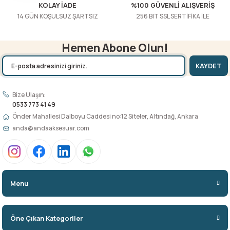
KOLAY İADE
%100 GÜVENLİ ALIŞVERİŞ
14 GÜN KOŞULSUZ ŞARTSIZ
256 BIT SSL SERTİFİKA İLE
Hemen Abone Olun!
KAYDET
Bize Ulaşın:
0533 773 41 49
Önder Mahallesi Dalboyu Caddesi no:12 Siteler, Altındağ, Ankara
anda@andaaksesuar.com
Menu
Öne Çıkan Kategoriler