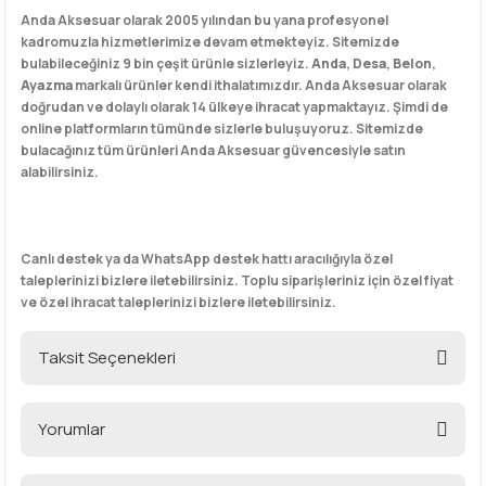
Anda Aksesuar olarak 2005 yılından bu yana profesyonel
kadromuzla hizmetlerimize devam etmekteyiz. Sitemizde
bulabileceğiniz 9 bin çeşit ürünle sizlerleyiz.
Anda
,
Desa
,
Belon
,
Ayazma
markalı ürünler kendi ithalatımızdır. Anda Aksesuar olarak
doğrudan ve dolaylı olarak 14 ülkeye ihracat yapmaktayız. Şimdi de
online platformların tümünde sizlerle buluşuyoruz. Sitemizde
bulacağınız tüm ürünleri Anda Aksesuar güvencesiyle satın
alabilirsiniz.
Canlı destek ya da WhatsApp destek hattı aracılığıyla özel
taleplerinizi bizlere iletebilirsiniz. Toplu siparişleriniz için özel fiyat
ve özel ihracat taleplerinizi bizlere iletebilirsiniz.
Taksit Seçenekleri
Yorumlar