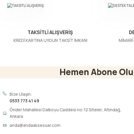
Ürün bilgilerinde hatalar bulunuyor.
Ürün fiyatı diğer sitelerden daha pahalı.
Bu ürüne benzer farklı alternatifler olmalı.
TAKSİTLİ ALIŞVERİŞ
D
KREDİ KARTINA UYGUN TAKSİT İMKANI
MİMARİ 
Hemen Abone Olu
Bize Ulaşın:
0533 773 41 49
Önder Mahallesi Dalboyu Caddesi no:12 Siteler, Altındağ,
Ankara
anda@andaaksesuar.com