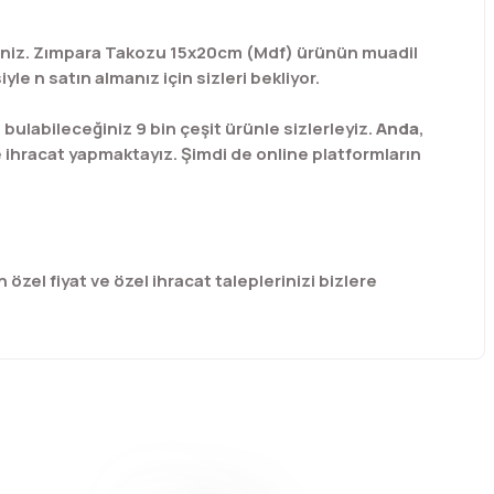
irsiniz. Zımpara Takozu 15x20cm (Mdf) ürünün muadil
e n satın almanız için sizleri bekliyor.
labileceğiniz 9 bin çeşit ürünle sizlerleyiz.
Anda
,
e ihracat yapmaktayız. Şimdi de online platformların
 özel fiyat ve özel ihracat taleplerinizi bizlere
afımıza iletebilirsiniz.