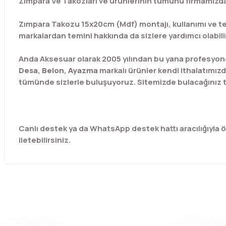
Zımpara Ve Takozları ve ürünlerinin tümünü firmamızda 
Zımpara Takozu 15x20cm (Mdf) montajı, kullanımı ve tes
markalardan temini hakkında da sizlere yardımcı olabili
Anda Aksesuar olarak 2005 yılından bu yana profesyone
Desa
,
Belon
,
Ayazma
markalı ürünler kendi ithalatımızd
tümünde sizlerle buluşuyoruz. Sitemizde bulacağınız t
Canlı destek ya da WhatsApp destek hattı aracılığıyla özel
iletebilirsiniz.
Bu ürünün fiyat bilgisi, resim, ürün açıklamalarında ve diğer 
Görüş ve önerileriniz için teşekkür ederiz.
Ürün resmi kalitesiz, bozuk veya görüntülenemiyor.
Ürün açıklamasında eksik bilgiler bulunuyor.