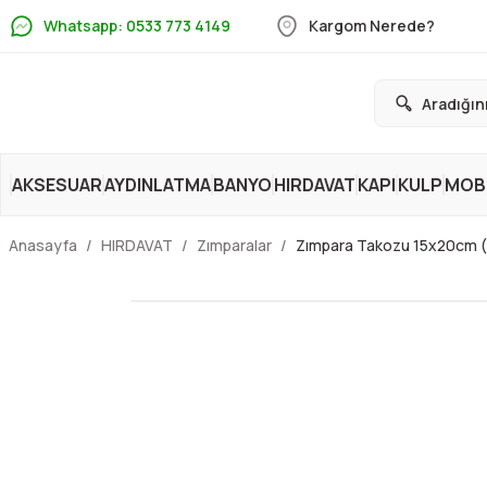
Whatsapp: 0533 773 4149
Kargom Nerede?
AKSESUAR
AYDINLATMA
BANYO
HIRDAVAT
KAPI
KULP
MOBİ
Anasayfa
HIRDAVAT
Zımparalar
Zımpara Takozu 15x20cm 