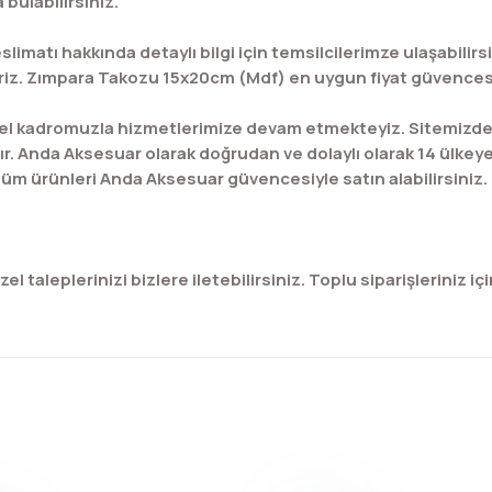
bulabilirsiniz.
limatı hakkında detaylı bilgi için temsilcilerimze ulaşabil
riz. Zımpara Takozu 15x20cm (Mdf) en uygun fiyat güvencesiyl
l kadromuzla hizmetlerimize devam etmekteyiz. Sitemizde bu
ır. Anda Aksesuar olarak doğrudan ve dolaylı olarak 14 ülkey
üm ürünleri Anda Aksesuar güvencesiyle satın alabilirsiniz.
 taleplerinizi bizlere iletebilirsiniz. Toplu siparişleriniz için
konularda yetersiz gördüğünüz noktaları öneri formunu kullanarak tar
Bu ürüne ilk yorumu siz yapın!
Yorum Yaz