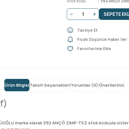
Stok Kodu
392 ANÇÖ ZIM
SEPETE EK
Tavsiye Et
Fiyatı Düşünce Haber Ver
Ürün Bilgisi
Taksit Seçenekleri
Yorumlar (0)
Önerileriniz
f)
OĞLU marka olarak 392 ANÇÖ ZIMP-TKZ stok koduyla sizleri b