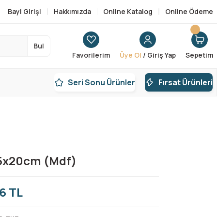
Bayi Girişi
Hakkımızda
Online Katalog
Online Ödeme
Bul
Favorilerim
Üye Ol
/ Giriş Yap
Sepetim
Seri Sonu Ürünler
Fırsat Ürünleri
5x20cm (Mdf)
6 TL