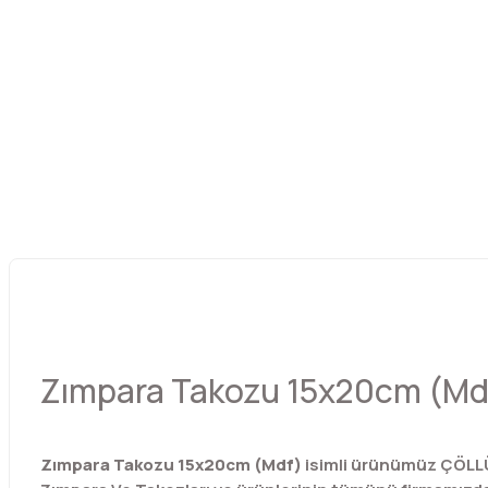
Zımpara Takozu 15x20cm (Md
Zımpara Takozu 15x20cm (Mdf)
isimli ürünümüz ÇÖLLÜ