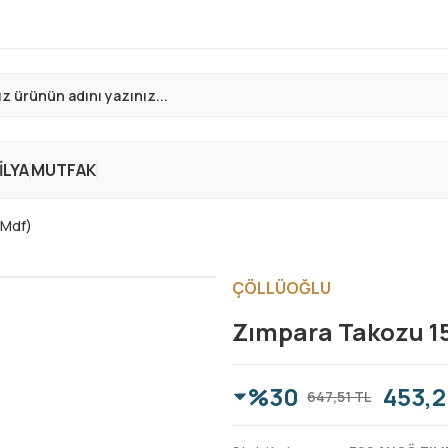
LYA
MUTFAK
(Mdf)
ÇÖLLÜOĞLU
Zımpara Takozu 1
%30
453,2
647,51 TL