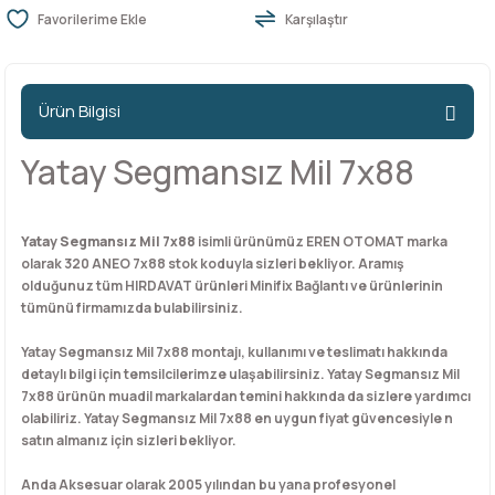
Karşılaştır
n Ürünleri
stemleri
ntları
niteler
Kapı Barelleri Ve Anahtarlar
Metal Ayaklar
Ürün Bilgisi
 Tutucular
Kapı Kilit
Pingo Ayaklar
Yatay Segmansız Mil 7x88
Plastik Ayaklar
Yatay Segmansız Mil 7x88
isimli ürünümüz EREN OTOMAT marka
olarak 320 ANEO 7x88 stok koduyla sizleri bekliyor. Aramış
olduğunuz tüm HIRDAVAT ürünleri Minifix Bağlantı ve ürünlerinin
tümünü firmamızda bulabilirsiniz.
Yatay Segmansız Mil 7x88 montajı, kullanımı ve teslimatı hakkında
detaylı bilgi için temsilcilerimze ulaşabilirsiniz. Yatay Segmansız Mil
7x88 ürünün muadil markalardan temini hakkında da sizlere yardımcı
olabiliriz. Yatay Segmansız Mil 7x88 en uygun fiyat güvencesiyle n
satın almanız için sizleri bekliyor.
Anda Aksesuar olarak 2005 yılından bu yana profesyonel