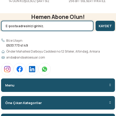
14 GÜN KOŞULSUZ ŞARTSIZ
256 BIT SSL SERTİFİKA İLE
Hemen Abone Olun!
KAYDET
Bize Ulaşın:
0533 773 41 49
Önder Mahallesi Dalboyu Caddesi no:12 Siteler, Altındağ, Ankara
anda@andaaksesuar.com
Menu
Öne Çıkan Kategoriler