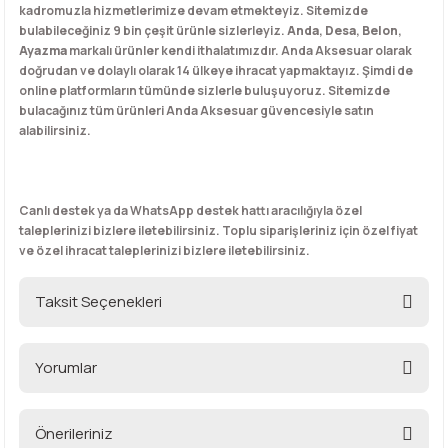
kadromuzla hizmetlerimize devam etmekteyiz. Sitemizde
bulabileceğiniz 9 bin çeşit ürünle sizlerleyiz.
Anda
,
Desa
,
Belon
,
Ayazma
markalı ürünler kendi ithalatımızdır. Anda Aksesuar olarak
doğrudan ve dolaylı olarak 14 ülkeye ihracat yapmaktayız. Şimdi de
online platformların tümünde sizlerle buluşuyoruz. Sitemizde
bulacağınız tüm ürünleri Anda Aksesuar güvencesiyle satın
alabilirsiniz.
Canlı destek ya da WhatsApp destek hattı aracılığıyla özel
taleplerinizi bizlere iletebilirsiniz. Toplu siparişleriniz için özel fiyat
ve özel ihracat taleplerinizi bizlere iletebilirsiniz.
Taksit Seçenekleri
Yorumlar
Önerileriniz
Bu ürüne ilk yorumu siz yapın!