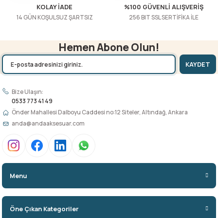
KOLAY İADE
%100 GÜVENLİ ALIŞVERİŞ
14 GÜN KOŞULSUZ ŞARTSIZ
256 BIT SSL SERTİFİKA İLE
Hemen Abone Olun!
KAYDET
Bize Ulaşın:
0533 773 41 49
Önder Mahallesi Dalboyu Caddesi no:12 Siteler, Altındağ, Ankara
anda@andaaksesuar.com
Menu
Öne Çıkan Kategoriler