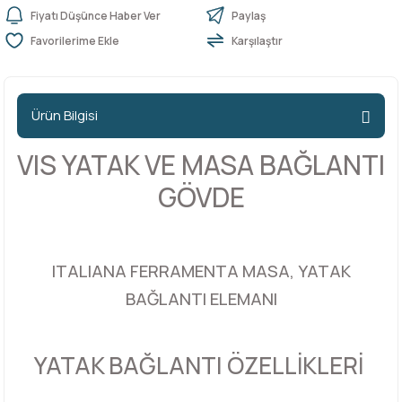
Fiyatı Düşünce Haber Ver
Paylaş
Karşılaştır
n Ürünleri
stemleri
ntları
niteler
Kapı Barelleri Ve Anahtarlar
Metal Ayaklar
 Tutucular
Kapı Kilit
Pingo Ayaklar
Ürün Bilgisi
Plastik Ayaklar
VIS YATAK VE MASA BAĞLANTI
GÖVDE
ITALIANA FERRAMENTA MASA, YATAK
BAĞLANTI ELEMANI
YATAK BAĞLANTI ÖZELLİKLERİ