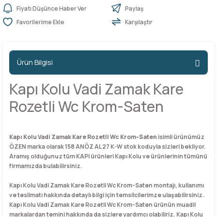
Fiyatı Düşünce Haber Ver
Paylaş
Karşılaştır
n Ürünleri
stemleri
ntları
niteler
Kapı Barelleri Ve Anahtarlar
Metal Ayaklar
 Tutucular
Kapı Kilit
Pingo Ayaklar
Ürün Bilgisi
Plastik Ayaklar
Kapı Kolu Vadi Zamak Kare
Rozetli Wc Krom-Saten
Kapı Kolu Vadi Zamak Kare Rozetli Wc Krom-Saten
isimli ürünümüz
ÖZEN marka olarak 158 ANÖZ AL27 K-W stok koduyla sizleri bekliyor.
Aramış olduğunuz tüm KAPI ürünleri Kapı Kolu ve ürünlerinin tümünü
firmamızda bulabilirsiniz.
Kapı Kolu Vadi Zamak Kare Rozetli Wc Krom-Saten montajı, kullanımı
ve teslimatı hakkında detaylı bilgi için temsilcilerimze ulaşabilirsiniz.
Kapı Kolu Vadi Zamak Kare Rozetli Wc Krom-Saten ürünün muadil
markalardan temini hakkında da sizlere yardımcı olabiliriz. Kapı Kolu