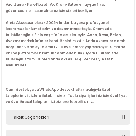
Vadi Zamak Kare Rozetli Wc Krom-Saten en uygun fiyat
güvencesiyle n satın almanız için sizleri bekliyor.
Anda Aksesuar olarak 2005 yılından bu yana profesyonel
kadromuzla hizmetlerimize devam etmekteyiz. Sitemizde
bulabileceğiniz 9 bin çeşit ürünle sizlerleyiz.
Anda
,
Desa
,
Belon
,
Ayazma
markalı ürünler kendi ithalatımızdır. Anda Aksesuar olarak
doğrudan ve dolaylı olarak 14 ülkeye ihracat yapmaktayız. Şimdi de
online platformların tümünde sizlerle buluşuyoruz. Sitemizde
bulacağınız tüm ürünleri Anda Aksesuar güvencesiyle satın
alabilirsiniz.
Canlı destek ya da WhatsApp destek hattı aracılığıyla özel
taleplerinizi bizlere iletebilirsiniz. Toplu siparişleriniz için özel fiyat
ve özel ihracat taleplerinizi bizlere iletebilirsiniz.
Taksit Seçenekleri