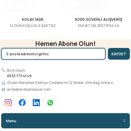
Gönder
KOLAY İADE
%100 GÜVENLİ ALIŞVERİŞ
14 GÜN KOŞULSUZ ŞARTSIZ
256 BIT SSL SERTİFİKA İLE
Hemen Abone Olun!
KAYDET
Bize Ulaşın:
0533 773 41 49
Önder Mahallesi Dalboyu Caddesi no:12 Siteler, Altındağ, Ankara
anda@andaaksesuar.com
Menu