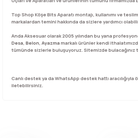
Uçları Ve Aparatları ve ürünlerinin tümünü firmamızda bu
Top Shop Köşe Bits Aparatı montajı, kullanımı ve teslima
markalardan temini hakkında da sizlere yardımcı olabilir
Anda Aksesuar olarak 2005 yılından bu yana profesyone
Desa
,
Belon
,
Ayazma
markalı ürünler kendi ithalatımızd
tümünde sizlerle buluşuyoruz. Sitemizde bulacağınız t
Canlı destek ya da WhatsApp destek hattı aracılığıyla özel
iletebilirsiniz.
Bu ürünün fiyat bilgisi, resim, ürün açıklamalarında ve diğer 
Görüş ve önerileriniz için teşekkür ederiz.
Ürün resmi kalitesiz, bozuk veya görüntülenemiyor.
Ürün açıklamasında eksik bilgiler bulunuyor.