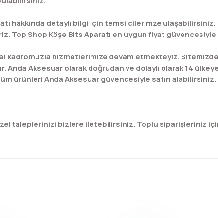
labilirsiniz.
tı hakkında detaylı bilgi için temsilcilerimze ulaşabilirsini
iz. Top Shop Köşe Bits Aparatı en uygun fiyat güvencesiyle n 
l kadromuzla hizmetlerimize devam etmekteyiz. Sitemizde bu
ır. Anda Aksesuar olarak doğrudan ve dolaylı olarak 14 ülkey
üm ürünleri Anda Aksesuar güvencesiyle satın alabilirsiniz.
 taleplerinizi bizlere iletebilirsiniz. Toplu siparişleriniz için
konularda yetersiz gördüğünüz noktaları öneri formunu kullanarak tar
Bu ürüne ilk yorumu siz yapın!
Yorum Yaz