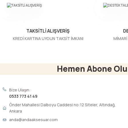
Ürün bilgilerinde hatalar bulunuyor.
Ürün fiyatı diğer sitelerden daha pahalı.
Bu ürüne benzer farklı alternatifler olmalı.
TAKSİTLİ ALIŞVERİŞ
D
KREDİ KARTINA UYGUN TAKSİT İMKANI
MİMARİ 
Hemen Abone Olu
Bize Ulaşın:
0533 773 41 49
Önder Mahallesi Dalboyu Caddesi no:12 Siteler, Altındağ,
Ankara
anda@andaaksesuar.com