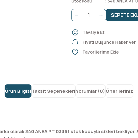
Stok Kodu
340 ANEA PT 0
SEPETE EK
Tavsiye Et
Fiyatı Düşünce Haber Ver
Ürün Bilgisi
Taksit Seçenekleri
Yorumlar (0)
Önerileriniz
ka olarak 340 ANEA PT 03361 stok koduyla sizleri bekliyor