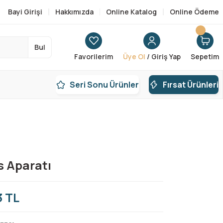
Bayi Girişi
Hakkımızda
Online Katalog
Online Ödeme
Bul
Favorilerim
Üye Ol
/ Giriş Yap
Sepetim
Seri Sonu Ürünler
Fırsat Ürünleri
s Aparatı
3 TL