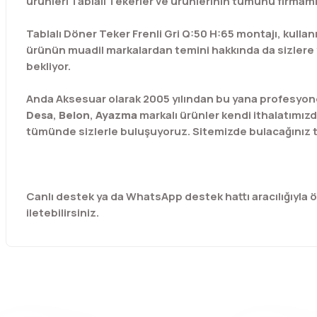
ürünleri Tablalı Tekerler ve ürünlerinin tümünü firmamız
Tablalı Döner Teker Frenli Gri Q:50 H:65 montajı, kullanı
ürünün muadil markalardan temini hakkında da sizlere yar
bekliyor.
Anda Aksesuar olarak 2005 yılından bu yana profesyone
Desa
,
Belon
,
Ayazma
markalı ürünler kendi ithalatımızd
tümünde sizlerle buluşuyoruz. Sitemizde bulacağınız t
Canlı destek ya da WhatsApp destek hattı aracılığıyla özel
iletebilirsiniz.
Bu ürünün fiyat bilgisi, resim, ürün açıklamalarında ve diğer 
Görüş ve önerileriniz için teşekkür ederiz.
Ürün resmi kalitesiz, bozuk veya görüntülenemiyor.