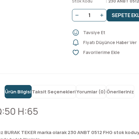
Stok Kodu
230 ANBT 051
SEPETE EK
Tavsiye Et
Fiyatı Düşünce Haber Ver
Ürün Bilgisi
Taksit Seçenekleri
Yorumlar (0)
Önerileriniz
 Q:50 H:65
üz BURAK TEKER marka olarak 230 ANBT 0512 FHG stok koduyl