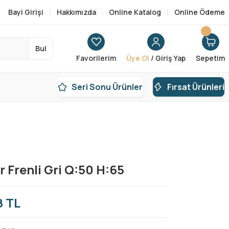
Bayi Girişi
Hakkımızda
Online Katalog
Online Ödeme
Bul
Favorilerim
Üye Ol
/ Giriş Yap
Sepetim
Seri Sonu Ürünler
Fırsat Ürünleri
r Frenli Gri Q:50 H:65
8 TL