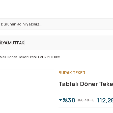
LYA
MUTFAK
blalı Döner Teker Frenli Gri Q:50 H:65
BURAK TEKER
Tablalı Döner Teke
%30
112,2
160,40 TL