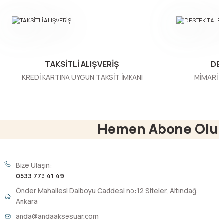
Ürün açıklamasında eksik bilgiler bulunuyor.
Ürün bilgilerinde hatalar bulunuyor.
Ürün fiyatı diğer sitelerden daha pahalı.
Bu ürüne benzer farklı alternatifler olmalı.
TAKSİTLİ ALIŞVERİŞ
D
KREDİ KARTINA UYGUN TAKSİT İMKANI
MİMARİ 
Hemen Abone Olu
Bize Ulaşın:
0533 773 41 49
Önder Mahallesi Dalboyu Caddesi no:12 Siteler, Altındağ,
Ankara
anda@andaaksesuar.com