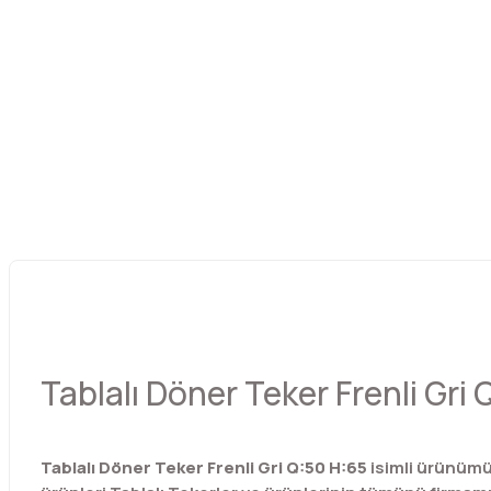
Tablalı Döner Teker Frenli Gri
Tablalı Döner Teker Frenli Gri Q:50 H:65
isimli ürünüm