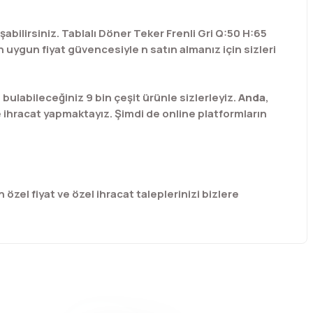
şabilirsiniz. Tablalı Döner Teker Frenli Gri Q:50 H:65
 uygun fiyat güvencesiyle n satın almanız için sizleri
labileceğiniz 9 bin çeşit ürünle sizlerleyiz.
Anda
,
e ihracat yapmaktayız. Şimdi de online platformların
 özel fiyat ve özel ihracat taleplerinizi bizlere
afımıza iletebilirsiniz.