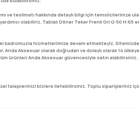
da bulabilirsiniz.
mı ve teslimatı hakkında detaylı bilgi için temsilcilerimze ula
dımcı olabiliriz. Tablalı Döner Teker Frenli Gri Q:50 H:65 en
l kadromuzla hizmetlerimize devam etmekteyiz. Sitemizde bu
ır. Anda Aksesuar olarak doğrudan ve dolaylı olarak 14 ülkey
üm ürünleri Anda Aksesuar güvencesiyle satın alabilirsiniz.
 taleplerinizi bizlere iletebilirsiniz. Toplu siparişleriniz için
konularda yetersiz gördüğünüz noktaları öneri formunu kullanarak tar
Bu ürüne ilk yorumu siz yapın!
Yorum Yaz