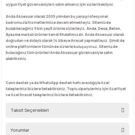
uygun fiyat güvencesiyle n satın almanız için sizleri bekliyor.
Anda Aksesuar olarak 2005 yılından bu yana profesyonel
kadromuzla hizmetlerimize devam etmekteyiz. Sitemizde
bulabileceğiniz 9 bin çeşit ürünle sizlerleyiz.
Anda
,
Desa
,
Belon
,
Ayazma
markalı ürünler kendi ithalatımızdır. Anda Aksesuar olarak
doğrudan ve dolaylı olarak 14 ülkeye ihracat yapmaktayız. Şimdi de
online platformların tümünde sizlerle buluşuyoruz. Sitemizde
bulacağınız tüm ürünleri Anda Aksesuar güvencesiyle satın
alabilirsiniz.
Canlı destek ya da WhatsApp destek hattı aracılığıyla özel
taleplerinizi bizlere iletebilirsiniz. Toplu siparişleriniz için özel fiyat
ve özel ihracat taleplerinizi bizlere iletebilirsiniz.
Taksit Seçenekleri
Yorumlar