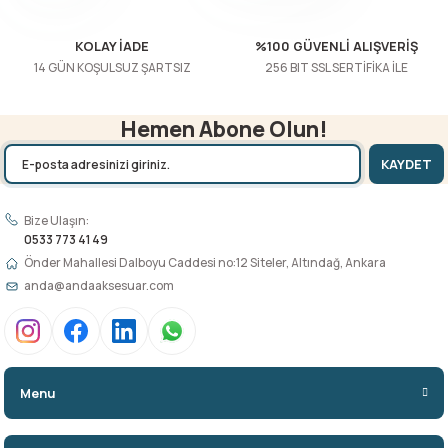
Gönder
KOLAY İADE
%100 GÜVENLİ ALIŞVERİŞ
14 GÜN KOŞULSUZ ŞARTSIZ
256 BIT SSL SERTİFİKA İLE
Hemen Abone Olun!
KAYDET
Bize Ulaşın:
0533 773 41 49
Önder Mahallesi Dalboyu Caddesi no:12 Siteler, Altındağ, Ankara
anda@andaaksesuar.com
Menu