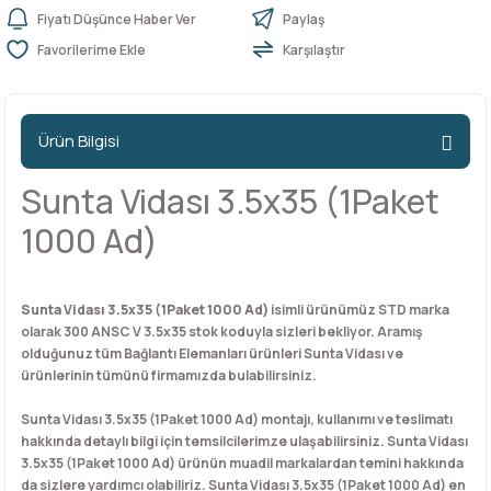
Fiyatı Düşünce Haber Ver
Paylaş
Karşılaştır
n Ürünleri
stemleri
ntları
niteler
Kapı Barelleri Ve Anahtarlar
Metal Ayaklar
 Tutucular
Kapı Kilit
Pingo Ayaklar
Ürün Bilgisi
Plastik Ayaklar
Sunta Vidası 3.5x35 (1Paket
1000 Ad)
Sunta Vidası 3.5x35 (1Paket 1000 Ad)
isimli ürünümüz STD marka
olarak 300 ANSC V 3.5x35 stok koduyla sizleri bekliyor. Aramış
olduğunuz tüm Bağlantı Elemanları ürünleri Sunta Vidası ve
ürünlerinin tümünü firmamızda bulabilirsiniz.
Sunta Vidası 3.5x35 (1Paket 1000 Ad) montajı, kullanımı ve teslimatı
hakkında detaylı bilgi için temsilcilerimze ulaşabilirsiniz. Sunta Vidası
3.5x35 (1Paket 1000 Ad) ürünün muadil markalardan temini hakkında
da sizlere yardımcı olabiliriz. Sunta Vidası 3.5x35 (1Paket 1000 Ad) en