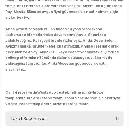
Smart Tek Açılım Frenli Ray+Mandal 55cm ürünün muadil markalardan
temini hakkında da sizlere yardımcı olabiliriz. Smart Tek Açılım Frenli
Ray+Mandal 55cm en uygun fiyat güvencesiyle n satın almanız için
sizleri bekliyor.
Anda Aksesuar olarak 2005 yılından bu yana profesyonel
kadromuzla hizmetlerimize devam etmekteyiz. Sitemizde
bulabileceğiniz 9 bin çeşit ürünle sizlerleyiz.
Anda
,
Desa
,
Belon
,
Ayazma
markalı ürünler kendi ithalatımızdır. Anda Aksesuar olarak
doğrudan ve dolaylı olarak 14 ülkeye ihracat yapmaktayız. Şimdi de
online platformların tümünde sizlerle buluşuyoruz. Sitemizde
bulacağınız tüm ürünleri Anda Aksesuar güvencesiyle satın
alabilirsiniz.
Canlı destek ya da WhatsApp destek hattı aracılığıyla özel
taleplerinizi bizlere iletebilirsiniz. Toplu siparişleriniz için özel fiyat
ve özel ihracat taleplerinizi bizlere iletebilirsiniz.
Taksit Seçenekleri