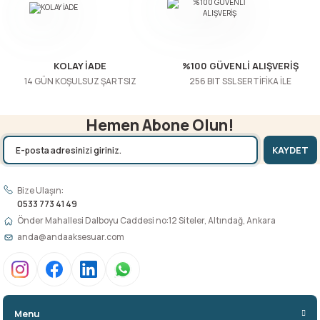
Gönder
KOLAY İADE
%100 GÜVENLİ ALIŞVERİŞ
14 GÜN KOŞULSUZ ŞARTSIZ
256 BIT SSL SERTİFİKA İLE
Hemen Abone Olun!
KAYDET
Bize Ulaşın:
0533 773 41 49
Önder Mahallesi Dalboyu Caddesi no:12 Siteler, Altındağ, Ankara
anda@andaaksesuar.com
Menu