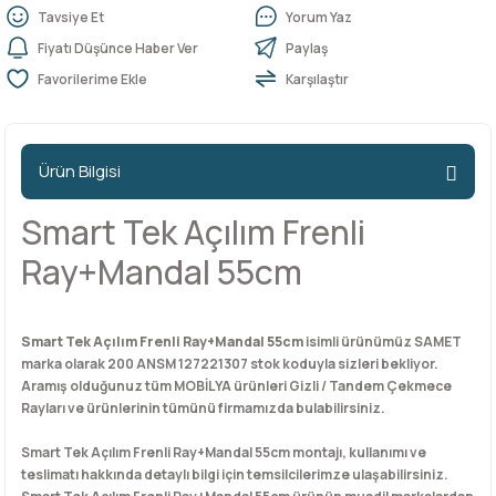
Tavsiye Et
Yorum Yaz
Fiyatı Düşünce Haber Ver
Paylaş
n Ürünleri
stemleri
ntları
niteler
Kapı Barelleri Ve Anahtarlar
Metal Ayaklar
Karşılaştır
 Tutucular
Kapı Kilit
Pingo Ayaklar
Ürün Bilgisi
Plastik Ayaklar
Smart Tek Açılım Frenli
Ray+Mandal 55cm
Smart Tek Açılım Frenli Ray+Mandal 55cm
isimli ürünümüz SAMET
marka olarak 200 ANSM 127221307 stok koduyla sizleri bekliyor.
Aramış olduğunuz tüm MOBİLYA ürünleri Gizli / Tandem Çekmece
Rayları ve ürünlerinin tümünü firmamızda bulabilirsiniz.
Smart Tek Açılım Frenli Ray+Mandal 55cm montajı, kullanımı ve
teslimatı hakkında detaylı bilgi için temsilcilerimze ulaşabilirsiniz.