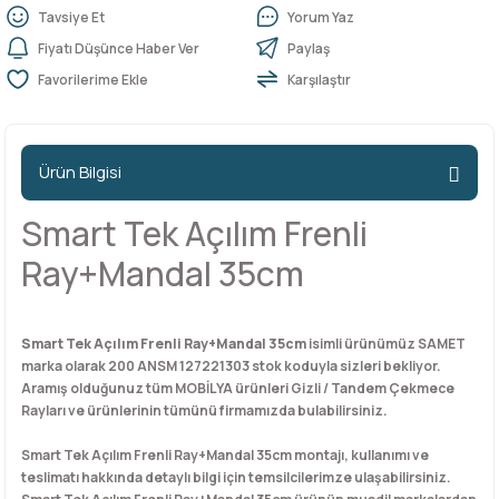
Tavsiye Et
Yorum Yaz
Fiyatı Düşünce Haber Ver
Paylaş
n Ürünleri
stemleri
ntları
niteler
Kapı Barelleri Ve Anahtarlar
Metal Ayaklar
Karşılaştır
 Tutucular
Kapı Kilit
Pingo Ayaklar
Ürün Bilgisi
Plastik Ayaklar
Smart Tek Açılım Frenli
Ray+Mandal 35cm
Smart Tek Açılım Frenli Ray+Mandal 35cm
isimli ürünümüz SAMET
marka olarak 200 ANSM 127221303 stok koduyla sizleri bekliyor.
Aramış olduğunuz tüm MOBİLYA ürünleri Gizli / Tandem Çekmece
Rayları ve ürünlerinin tümünü firmamızda bulabilirsiniz.
Smart Tek Açılım Frenli Ray+Mandal 35cm montajı, kullanımı ve
teslimatı hakkında detaylı bilgi için temsilcilerimze ulaşabilirsiniz.