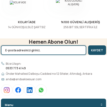
Gönder
KOLAY İADE
%100 GÜVENLİ ALIŞVERİŞ
14 GÜN KOŞULSUZ ŞARTSIZ
256 BIT SSL SERTİFİKA İLE
Hemen Abone Olun!
KAYDET
Bize Ulaşın:
0533 773 41 49
Önder Mahallesi Dalboyu Caddesi no:12 Siteler, Altındağ, Ankara
anda@andaaksesuar.com
Menu