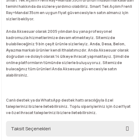
Smart Tek Açılım Frenli Ray+Mandal 35cm ürünün muadil markalardan
temini hakkında da sizlere yardımcı olabiliriz. Smart Tek Açılım Frenli
Ray+Mandal 35cm en uygun fiyat güvencesiyle n satın almanız için
sizleri bekliyor.
Anda Aksesuar olarak 2005 yılından bu yana profesyonel
kadromuzla hizmetlerimize devam etmekteyiz. Sitemizde
bulabileceğiniz 9 bin çeşit ürünle sizlerleyiz.
Anda
,
Desa
,
Belon
,
Ayazma
markalı ürünler kendi ithalatımızdır. Anda Aksesuar olarak
doğrudan ve dolaylı olarak 14 ülkeye ihracat yapmaktayız. Şimdi de
online platformların tümünde sizlerle buluşuyoruz. Sitemizde
bulacağınız tüm ürünleri Anda Aksesuar güvencesiyle satın
alabilirsiniz.
Canlı destek ya da WhatsApp destek hattı aracılığıyla özel
taleplerinizi bizlere iletebilirsiniz. Toplu siparişleriniz için özel fiyat
ve özel ihracat taleplerinizi bizlere iletebilirsiniz.
Taksit Seçenekleri