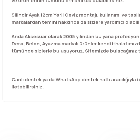
ve ürünlerinin tümünü firmamızda bulabilirsiniz.
Silindir Ayak 12cm Yerli Ceviz montajı, kullanımı ve tesl
markalardan temini hakkında da sizlere yardımcı olabiliri
Anda Aksesuar olarak 2005 yılından bu yana profesyone
Desa
,
Belon
,
Ayazma
markalı ürünler kendi ithalatımızd
tümünde sizlerle buluşuyoruz. Sitemizde bulacağınız t
Canlı destek ya da WhatsApp destek hattı aracılığıyla özel
iletebilirsiniz.
Bu ürünün fiyat bilgisi, resim, ürün açıklamalarında ve diğer 
Görüş ve önerileriniz için teşekkür ederiz.
Ürün resmi kalitesiz, bozuk veya görüntülenemiyor.
Ürün açıklamasında eksik bilgiler bulunuyor.