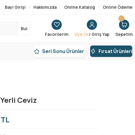
Bayi Girişi
Hakkımızda
Online Katalog
Online Ödeme
Bul
Favorilerim
Üye Ol
/ Giriş Yap
Sepetim
Seri Sonu Ürünler
Fırsat Ürünleri
Yerli Ceviz
 TL