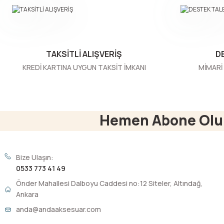
Ürün bilgilerinde hatalar bulunuyor.
Ürün fiyatı diğer sitelerden daha pahalı.
Bu ürüne benzer farklı alternatifler olmalı.
TAKSİTLİ ALIŞVERİŞ
D
KREDİ KARTINA UYGUN TAKSİT İMKANI
MİMARİ 
Hemen Abone Olu
Bize Ulaşın:
0533 773 41 49
Önder Mahallesi Dalboyu Caddesi no:12 Siteler, Altındağ,
Ankara
anda@andaaksesuar.com