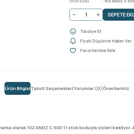
Stok Kodu
102 ANDZ C 500
SEPETE EK
Tavsiye Et
Fiyatı Düşünce Haber Ver
Ürün Bilgisi
Taksit Seçenekleri
Yorumlar (0)
Önerileriniz
rka olarak 102 ANDZ C 500 11 stok koduyla sizleri bekliyor.