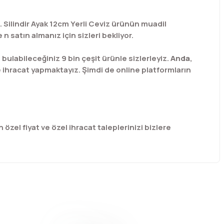
z. Silindir Ayak 12cm Yerli Ceviz ürünün muadil
n satın almanız için sizleri bekliyor.
labileceğiniz 9 bin çeşit ürünle sizlerleyiz.
Anda
,
e ihracat yapmaktayız. Şimdi de online platformların
 özel fiyat ve özel ihracat taleplerinizi bizlere
afımıza iletebilirsiniz.