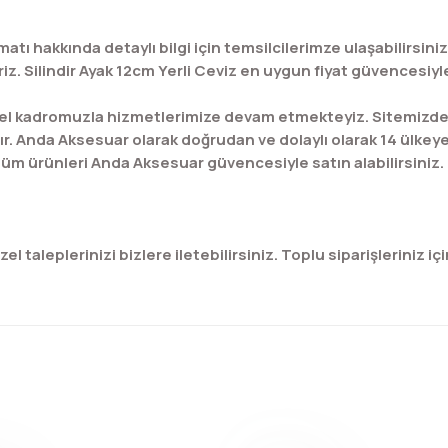
imatı hakkında detaylı bilgi için temsilcilerimze ulaşabilirsini
z. Silindir Ayak 12cm Yerli Ceviz en uygun fiyat güvencesiyle 
l kadromuzla hizmetlerimize devam etmekteyiz. Sitemizde bu
ır. Anda Aksesuar olarak doğrudan ve dolaylı olarak 14 ülkey
üm ürünleri Anda Aksesuar güvencesiyle satın alabilirsiniz.
 taleplerinizi bizlere iletebilirsiniz. Toplu siparişleriniz için
konularda yetersiz gördüğünüz noktaları öneri formunu kullanarak tar
Bu ürüne ilk yorumu siz yapın!
Yorum Yaz