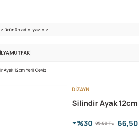
LYA
MUTFAK
dir Ayak 12cm Yerli Ceviz
DİZAYN
Silindir Ayak 12cm 
%30
66,50
95,00 TL