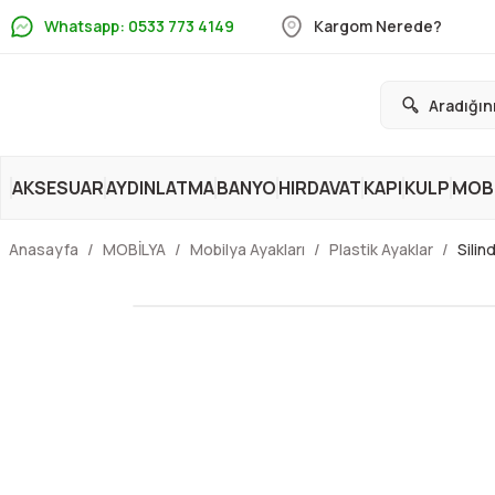
Whatsapp: 0533 773 4149
Kargom Nerede?
AKSESUAR
AYDINLATMA
BANYO
HIRDAVAT
KAPI
KULP
MOBİ
Anasayfa
MOBİLYA
Mobilya Ayakları
Plastik Ayaklar
Silin