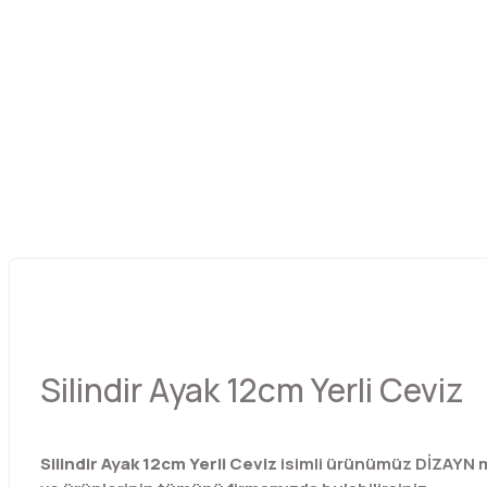
Silindir Ayak 12cm Yerli Ceviz
Silindir Ayak 12cm Yerli Ceviz
isimli ürünümüz DİZAYN ma