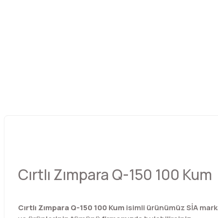
Cırtlı Zımpara Q-150 100 Kum
Cırtlı Zımpara Q-150 100 Kum
isimli ürünümüz SİA mark