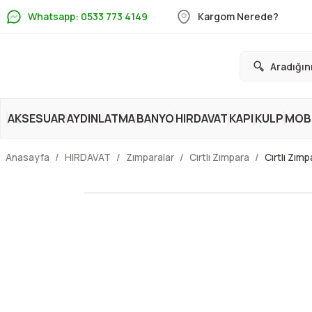
Whatsapp: 0533 773 4149
Kargom Nerede?
AKSESUAR
AYDINLATMA
BANYO
HIRDAVAT
KAPI
KULP
MOBİ
Anasayfa
HIRDAVAT
Zımparalar
Cırtlı Zımpara
Cırtlı Zım