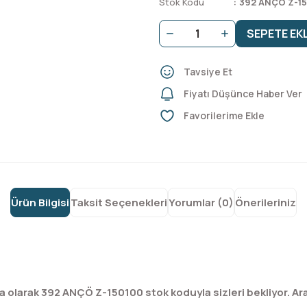
Stok Kodu
392 ANÇÖ Z-1
SEPETE EK
Tavsiye Et
Fiyatı Düşünce Haber Ver
Ürün Bilgisi
Taksit Seçenekleri
Yorumlar (0)
Önerileriniz
a olarak 392 ANÇÖ Z-150100 stok koduyla sizleri bekliyor. A