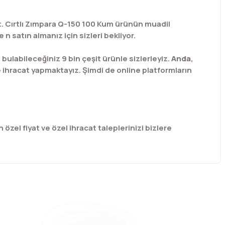
niz. Cırtlı Zımpara Q-150 100 Kum ürünün muadil
n satın almanız için sizleri bekliyor.
labileceğiniz 9 bin çeşit ürünle sizlerleyiz.
Anda
,
e ihracat yapmaktayız. Şimdi de online platformların
 özel fiyat ve özel ihracat taleplerinizi bizlere
afımıza iletebilirsiniz.