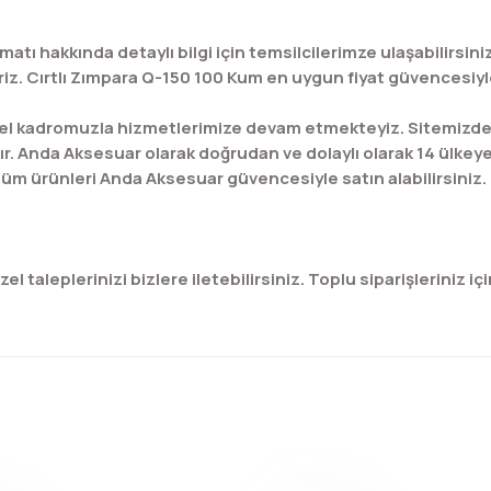
matı hakkında detaylı bilgi için temsilcilerimze ulaşabilirsi
iz. Cırtlı Zımpara Q-150 100 Kum en uygun fiyat güvencesiyle 
l kadromuzla hizmetlerimize devam etmekteyiz. Sitemizde bu
ır. Anda Aksesuar olarak doğrudan ve dolaylı olarak 14 ülkey
üm ürünleri Anda Aksesuar güvencesiyle satın alabilirsiniz.
 taleplerinizi bizlere iletebilirsiniz. Toplu siparişleriniz için
konularda yetersiz gördüğünüz noktaları öneri formunu kullanarak tar
Bu ürüne ilk yorumu siz yapın!
Yorum Yaz