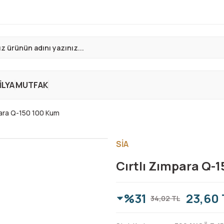
LYA
MUTFAK
para Q-150 100 Kum
SİA
Cırtlı Zımpara Q-
%31
23,60 
34,02 TL