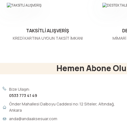
Ürün bilgilerinde hatalar bulunuyor.
Ürün fiyatı diğer sitelerden daha pahalı.
Bu ürüne benzer farklı alternatifler olmalı.
TAKSİTLİ ALIŞVERİŞ
D
KREDİ KARTINA UYGUN TAKSİT İMKANI
MİMARİ 
Hemen Abone Olu
Bize Ulaşın:
0533 773 41 49
Önder Mahallesi Dalboyu Caddesi no:12 Siteler, Altındağ,
Ankara
anda@andaaksesuar.com