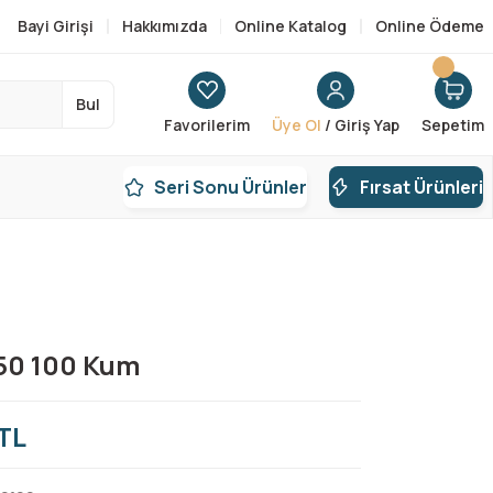
Bayi Girişi
Hakkımızda
Online Katalog
Online Ödeme
Bul
Favorilerim
Üye Ol
/ Giriş Yap
Sepetim
Seri Sonu Ürünler
Fırsat Ürünleri
150 100 Kum
TL