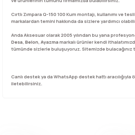
ve ürünlerinin tümünü firmamızda bulabilirsiniz.
Cırtlı Zımpara Q-150 100 Kum montajı, kullanımı ve tesli
markalardan temini hakkında da sizlere yardımcı olabilir
Anda Aksesuar olarak 2005 yılından bu yana profesyone
Desa
,
Belon
,
Ayazma
markalı ürünler kendi ithalatımızd
tümünde sizlerle buluşuyoruz. Sitemizde bulacağınız t
Canlı destek ya da WhatsApp destek hattı aracılığıyla özel
iletebilirsiniz.
Bu ürünün fiyat bilgisi, resim, ürün açıklamalarında ve diğer 
Görüş ve önerileriniz için teşekkür ederiz.
Ürün resmi kalitesiz, bozuk veya görüntülenemiyor.
Ürün açıklamasında eksik bilgiler bulunuyor.