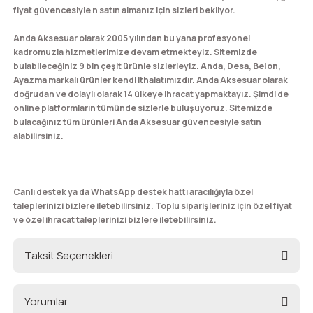
fiyat güvencesiyle n satın almanız için sizleri bekliyor.
Anda Aksesuar olarak 2005 yılından bu yana profesyonel
kadromuzla hizmetlerimize devam etmekteyiz. Sitemizde
bulabileceğiniz 9 bin çeşit ürünle sizlerleyiz.
Anda
,
Desa
,
Belon
,
Ayazma
markalı ürünler kendi ithalatımızdır. Anda Aksesuar olarak
doğrudan ve dolaylı olarak 14 ülkeye ihracat yapmaktayız. Şimdi de
online platformların tümünde sizlerle buluşuyoruz. Sitemizde
bulacağınız tüm ürünleri Anda Aksesuar güvencesiyle satın
alabilirsiniz.
Canlı destek ya da WhatsApp destek hattı aracılığıyla özel
taleplerinizi bizlere iletebilirsiniz. Toplu siparişleriniz için özel fiyat
ve özel ihracat taleplerinizi bizlere iletebilirsiniz.
Taksit Seçenekleri
Yorumlar