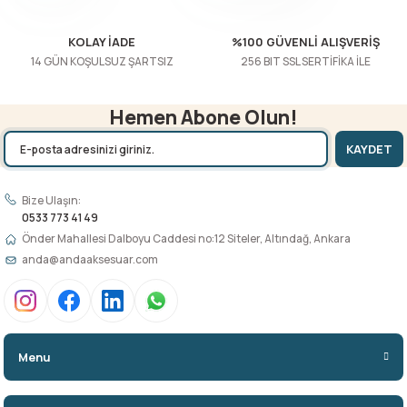
Gönder
KOLAY İADE
%100 GÜVENLİ ALIŞVERİŞ
14 GÜN KOŞULSUZ ŞARTSIZ
256 BIT SSL SERTİFİKA İLE
Hemen Abone Olun!
KAYDET
Bize Ulaşın:
0533 773 41 49
Önder Mahallesi Dalboyu Caddesi no:12 Siteler, Altındağ, Ankara
anda@andaaksesuar.com
Menu