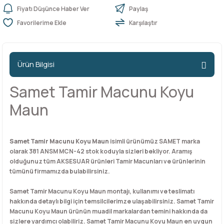
Fiyatı Düşünce Haber Ver
Paylaş
Karşılaştır
n Ürünleri
stemleri
ntları
niteler
Kapı Barelleri Ve Anahtarlar
Metal Ayaklar
 Tutucular
Kapı Kilit
Pingo Ayaklar
Ürün Bilgisi
Plastik Ayaklar
Samet Tamir Macunu Koyu
Maun
Samet Tamir Macunu Koyu Maun
isimli ürünümüz SAMET marka
olarak 381 ANSM MCN-42 stok koduyla sizleri bekliyor. Aramış
olduğunuz tüm AKSESUAR ürünleri Tamir Macunları ve ürünlerinin
tümünü firmamızda bulabilirsiniz.
Samet Tamir Macunu Koyu Maun montajı, kullanımı ve teslimatı
hakkında detaylı bilgi için temsilcilerimze ulaşabilirsiniz. Samet Tamir
Macunu Koyu Maun ürünün muadil markalardan temini hakkında da
sizlere yardımcı olabiliriz. Samet Tamir Macunu Koyu Maun en uygun