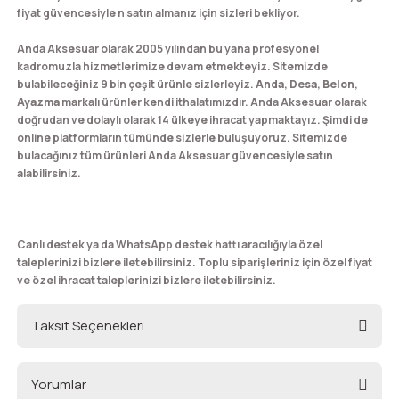
fiyat güvencesiyle n satın almanız için sizleri bekliyor.
Anda Aksesuar olarak 2005 yılından bu yana profesyonel
kadromuzla hizmetlerimize devam etmekteyiz. Sitemizde
bulabileceğiniz 9 bin çeşit ürünle sizlerleyiz.
Anda
,
Desa
,
Belon
,
Ayazma
markalı ürünler kendi ithalatımızdır. Anda Aksesuar olarak
doğrudan ve dolaylı olarak 14 ülkeye ihracat yapmaktayız. Şimdi de
online platformların tümünde sizlerle buluşuyoruz. Sitemizde
bulacağınız tüm ürünleri Anda Aksesuar güvencesiyle satın
alabilirsiniz.
Canlı destek ya da WhatsApp destek hattı aracılığıyla özel
taleplerinizi bizlere iletebilirsiniz. Toplu siparişleriniz için özel fiyat
ve özel ihracat taleplerinizi bizlere iletebilirsiniz.
Taksit Seçenekleri
Yorumlar