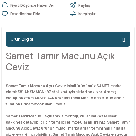
Fiyatı Düşünce Haber Ver
Paylaş
Karşılaştır
n Ürünleri
stemleri
ntları
niteler
Kapı Barelleri Ve Anahtarlar
Metal Ayaklar
 Tutucular
Kapı Kilit
Pingo Ayaklar
Ürün Bilgisi
Plastik Ayaklar
Samet Tamir Macunu Açık
Ceviz
Samet Tamir Macunu Açık Ceviz
isimli ürünümüz SAMET marka
olarak 381 ANSM MCN-97 stok koduyla sizleri bekliyor. Aramış
olduğunuz tüm AKSESUAR ürünleri Tamir Macunları ve ürünlerinin
tümünü firmamızda bulabilirsiniz.
Samet Tamir Macunu Açık Ceviz montajı, kullanımı ve teslimatı
hakkında detaylı bilgi için temsilcilerimze ulaşabilirsiniz. Samet Tamir
Macunu Açık Ceviz ürünün muadil markalardan temini hakkında da
sizlere yardımcı olabiliriz. Samet Tamir Macunu Açık Ceviz en uygun