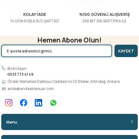
Gönder
KOLAY İADE
%100 GÜVENLİ ALIŞVERİŞ
14 GÜN KOŞULSUZ ŞARTSIZ
256 BIT SSL SERTİFİKA İLE
Hemen Abone Olun!
KAYDET
Bize Ulaşın:
0533 773 41 49
Önder Mahallesi Dalboyu Caddesi no:12 Siteler, Altındağ, Ankara
anda@andaaksesuar.com
Menu