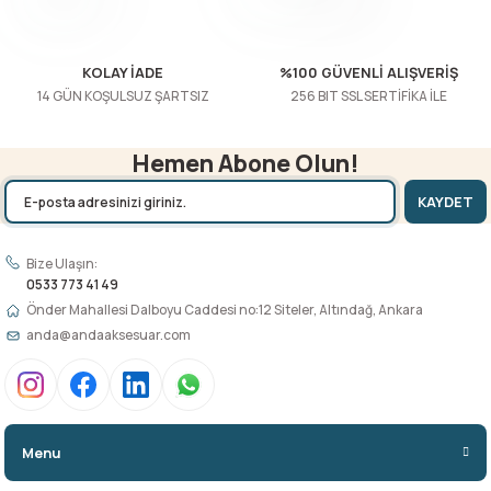
Gönder
KOLAY İADE
%100 GÜVENLİ ALIŞVERİŞ
14 GÜN KOŞULSUZ ŞARTSIZ
256 BIT SSL SERTİFİKA İLE
Hemen Abone Olun!
KAYDET
Bize Ulaşın:
0533 773 41 49
Önder Mahallesi Dalboyu Caddesi no:12 Siteler, Altındağ, Ankara
anda@andaaksesuar.com
Menu