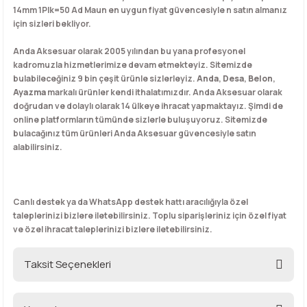
14mm 1Plk=50 Ad Maun en uygun fiyat güvencesiyle n satın almanız
için sizleri bekliyor.
Anda Aksesuar olarak 2005 yılından bu yana profesyonel
kadromuzla hizmetlerimize devam etmekteyiz. Sitemizde
bulabileceğiniz 9 bin çeşit ürünle sizlerleyiz.
Anda
,
Desa
,
Belon
,
Ayazma
markalı ürünler kendi ithalatımızdır. Anda Aksesuar olarak
doğrudan ve dolaylı olarak 14 ülkeye ihracat yapmaktayız. Şimdi de
online platformların tümünde sizlerle buluşuyoruz. Sitemizde
bulacağınız tüm ürünleri Anda Aksesuar güvencesiyle satın
alabilirsiniz.
Canlı destek ya da WhatsApp destek hattı aracılığıyla özel
taleplerinizi bizlere iletebilirsiniz. Toplu siparişleriniz için özel fiyat
ve özel ihracat taleplerinizi bizlere iletebilirsiniz.
Taksit Seçenekleri