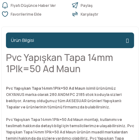
Fiyatı Düşünce Haber Ver
Paylaş
Karşılaştır
n Ürünleri
stemleri
ntları
niteler
Kapı Barelleri Ve Anahtarlar
Metal Ayaklar
 Tutucular
Kapı Kilit
Pingo Ayaklar
Ürün Bilgisi
Plastik Ayaklar
Pvc Yapışkan Tapa 14mm
1Plk=50 Ad Maun
Pvc Yapışkan Tapa 14mm 1Plk=50 Ad Maun
isimli ürünümüz
OKYANUS marka olarak 280 ANDM PC 2185 stok koduyla sizleri
bekliyor. Aramış olduğunuz tüm AKSESUAR ürünleri Yapışkanlı
Tapalar ve ürünlerinin tümünü firmamızda bulabilirsiniz.
Pvc Yapışkan Tapa 14mm 1Plk=50 Ad Maun montajı, kullanımı ve
teslimatı hakkında detaylı bilgi için temsilcilerimze ulaşabilirsiniz. Pvc
Yapışkan Tapa 14mm 1Plk=50 Ad Maun ürünün muadil markalardan
temini hakkında da sizlere yardımcı olabiliriz. Pvc Yapışkan Tapa