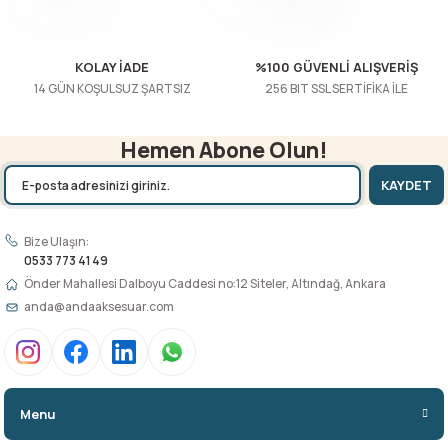
Gönder
KOLAY İADE
%100 GÜVENLİ ALIŞVERİŞ
14 GÜN KOŞULSUZ ŞARTSIZ
256 BIT SSL SERTİFİKA İLE
Hemen Abone Olun!
KAYDET
Bize Ulaşın:
0533 773 41 49
Önder Mahallesi Dalboyu Caddesi no:12 Siteler, Altındağ, Ankara
anda@andaaksesuar.com
Menu