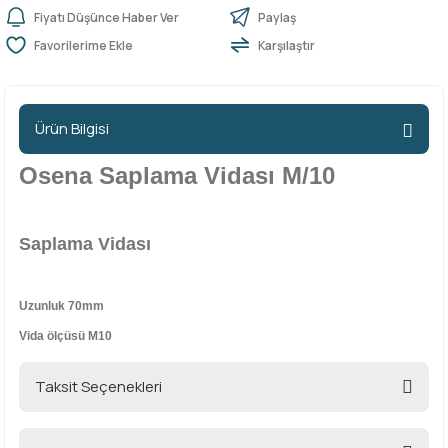
Fiyatı Düşünce Haber Ver
Paylaş
Karşılaştır
n Ürünleri
stemleri
ntları
niteler
Kapı Barelleri Ve Anahtarlar
Metal Ayaklar
 Tutucular
Kapı Kilit
Pingo Ayaklar
Ürün Bilgisi
Plastik Ayaklar
Osena Saplama Vidası M/10
Saplama Vidası
Uzunluk 70mm
Vida ölçüsü M10
Taksit Seçenekleri