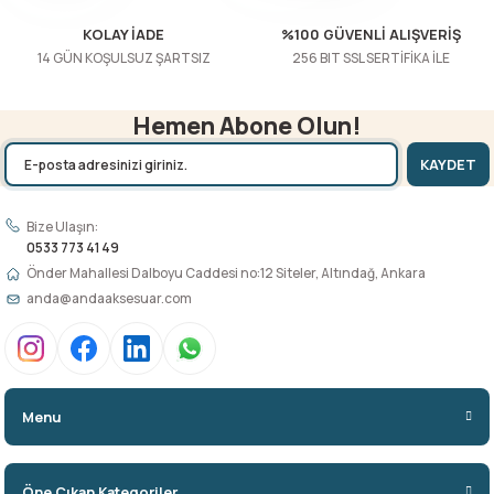
KOLAY İADE
%100 GÜVENLİ ALIŞVERİŞ
14 GÜN KOŞULSUZ ŞARTSIZ
256 BIT SSL SERTİFİKA İLE
Hemen Abone Olun!
KAYDET
Bize Ulaşın:
0533 773 41 49
Önder Mahallesi Dalboyu Caddesi no:12 Siteler, Altındağ, Ankara
anda@andaaksesuar.com
Menu
Öne Çıkan Kategoriler