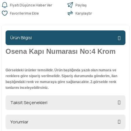
Fiyatı Düşünce Haber Ver
Paylaş
Karşılaştır
n Ürünleri
stemleri
ntları
niteler
Kapı Barelleri Ve Anahtarlar
Metal Ayaklar
 Tutucular
Kapı Kilit
Pingo Ayaklar
Ürün Bilgisi
Plastik Ayaklar
Osena Kapı Numarası No:4 Krom
Görseldeki ürünler temsilidir. Ürün başlığında yazılı olan numara ve
renklere göre sipariş verilmelidir. Sipariş durumunda gönderim, ilan
başlığındaki renk ve numaraya göre sağlanacaktır. 2.görselde renk
tonlarını inceleyebilirsiniz.
Taksit Seçenekleri
Yorumlar