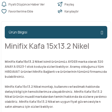
Fiyatı Düşünce Haber Ver
Paylaş
Karşılaştır
n Ürünleri
stemleri
ntları
niteler
Kapı Barelleri Ve Anahtarlar
Metal Ayaklar
 Tutucular
Kapı Kilit
Pingo Ayaklar
Ürün Bilgisi
Plastik Ayaklar
Minifix Kafa 15x13.2 Nikel
Minifix Kafa 15x13.2 Nikel
isimli ürünümüz AYDER marka olarak 320
ANAY A 0523-1 stok koduyla sizleri bekliyor. Aramış olduğunuz tüm
HIRDAVAT ürünleri Minifix Bağlantı ve ürünlerinin tümünü firmamızda
bulabilirsiniz.
Minifix Kafa 15x13.2 Nikel montajı, kullanımı ve teslimatı hakkında
detaylı bilgi için temsilcilerimze ulaşabilirsiniz. Minifix Kafa 15x13.2
Nikel ürünün muadil markalardan temini hakkında da sizlere yardımcı
olabiliriz. Minifix Kafa 15x13.2 Nikel en uygun fiyat güvencesiyle n
satın almanız için sizleri bekliyor.