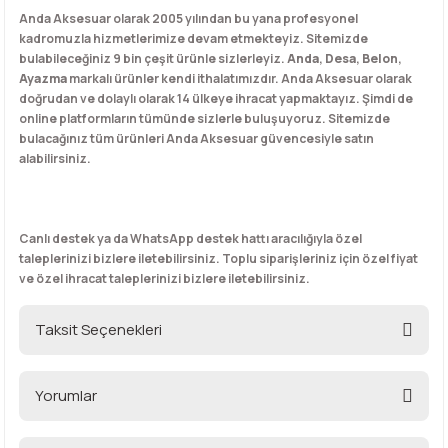
Anda Aksesuar olarak 2005 yılından bu yana profesyonel
kadromuzla hizmetlerimize devam etmekteyiz. Sitemizde
bulabileceğiniz 9 bin çeşit ürünle sizlerleyiz.
Anda
,
Desa
,
Belon
,
Ayazma
markalı ürünler kendi ithalatımızdır. Anda Aksesuar olarak
doğrudan ve dolaylı olarak 14 ülkeye ihracat yapmaktayız. Şimdi de
online platformların tümünde sizlerle buluşuyoruz. Sitemizde
bulacağınız tüm ürünleri Anda Aksesuar güvencesiyle satın
alabilirsiniz.
Canlı destek ya da WhatsApp destek hattı aracılığıyla özel
taleplerinizi bizlere iletebilirsiniz. Toplu siparişleriniz için özel fiyat
ve özel ihracat taleplerinizi bizlere iletebilirsiniz.
Taksit Seçenekleri
Yorumlar