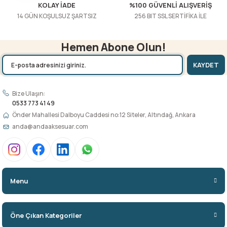
KOLAY İADE
%100 GÜVENLİ ALIŞVERİŞ
14 GÜN KOŞULSUZ ŞARTSIZ
256 BIT SSL SERTİFİKA İLE
Hemen Abone Olun!
KAYDET
Bize Ulaşın:
0533 773 41 49
Önder Mahallesi Dalboyu Caddesi no:12 Siteler, Altındağ, Ankara
anda@andaaksesuar.com
Menu
Öne Çıkan Kategoriler