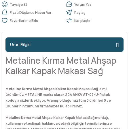
Tavsiye Et
Yorum Yaz
Fiyatı Düşünce Haber Ver
Paylaş
n Ürünleri
stemleri
ntları
niteler
Kapı Barelleri Ve Anahtarlar
Metal Ayaklar
Karşılaştır
 Tutucular
Kapı Kilit
Pingo Ayaklar
Ürün Bilgisi
Plastik Ayaklar
Metaline Kırma Metal Ahşap
Kalkar Kapak Makası Sağ
Metaline Kırma Metal Ahşap Kalkar Kapak Makası Sağ
isimli
ürünümüz METALINE marka olarak 204 ANKV AT-07-U-R stok
koduyla sizleri bekliyor. Aramış olduğunuz tüm 0 ürünleri 0 ve
ürünlerinin tümünü firmamızda bulabilirsiniz.
Metaline Kırma Metal Ahşap Kalkar Kapak Makası Sağ montajı,
kullanımı ve teslimatı hakkında detaylı bilgi için temsilcilerimze