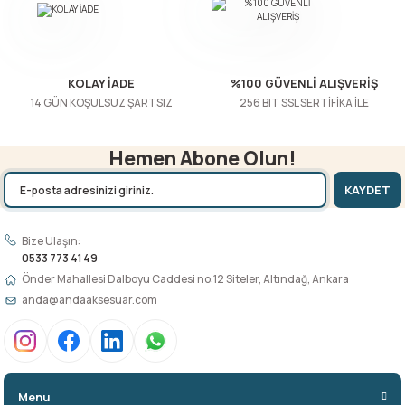
Gönder
KOLAY İADE
%100 GÜVENLİ ALIŞVERİŞ
14 GÜN KOŞULSUZ ŞARTSIZ
256 BIT SSL SERTİFİKA İLE
Hemen Abone Olun!
KAYDET
Bize Ulaşın:
0533 773 41 49
Önder Mahallesi Dalboyu Caddesi no:12 Siteler, Altındağ, Ankara
anda@andaaksesuar.com
Menu