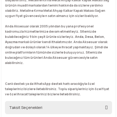
ulaşabilirsiniz. Metaline Kırma Metal Ahşap Kalkar Kapak Makası Sağ
ürünün muadil markalardan temini hakkında da sizlere yardımcı
olabiliriz. Metaline Kırma Metal Ahşap Kalkar Kapak Makası Sağ en
uygun fiyat güvencesiyle n satın almanız için sizleri bekliyor.
Anda Aksesuar olarak 2005 yılından bu yana profesyonel
kadromuzla hizmetlerimize devam etmekteyiz. Sitemizde
bulabileceğiniz 9 bin çeşit ürünle sizlerleyiz.
Anda
,
Desa
,
Belon
,
Ayazma
markalı ürünler kendi ithalatımızdır. Anda Aksesuar olarak
doğrudan ve dolaylı olarak 14 ülkeye ihracat yapmaktayız. Şimdi de
online platformların tümünde sizlerle buluşuyoruz. Sitemizde
bulacağınız tüm ürünleri Anda Aksesuar güvencesiyle satın
alabilirsiniz.
Canlı destek ya da WhatsApp destek hattı aracılığıyla özel
taleplerinizi bizlere iletebilirsiniz. Toplu siparişleriniz için özel fiyat
ve özel ihracat taleplerinizi bizlere iletebilirsiniz.
Taksit Seçenekleri