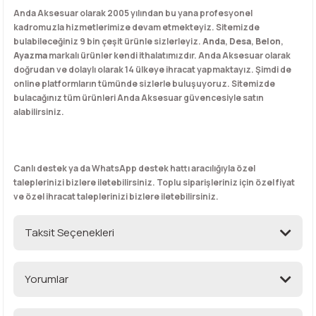
Anda Aksesuar olarak 2005 yılından bu yana profesyonel
kadromuzla hizmetlerimize devam etmekteyiz. Sitemizde
bulabileceğiniz 9 bin çeşit ürünle sizlerleyiz.
Anda
,
Desa
,
Belon
,
Ayazma
markalı ürünler kendi ithalatımızdır. Anda Aksesuar olarak
doğrudan ve dolaylı olarak 14 ülkeye ihracat yapmaktayız. Şimdi de
online platformların tümünde sizlerle buluşuyoruz. Sitemizde
bulacağınız tüm ürünleri Anda Aksesuar güvencesiyle satın
alabilirsiniz.
Canlı destek ya da WhatsApp destek hattı aracılığıyla özel
taleplerinizi bizlere iletebilirsiniz. Toplu siparişleriniz için özel fiyat
ve özel ihracat taleplerinizi bizlere iletebilirsiniz.
Taksit Seçenekleri
Yorumlar