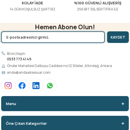
KOLAY İADE
%100 GÜVENLİ ALIŞVERİŞ
14 GÜN KOŞULSUZ ŞARTSIZ
256 BIT SSL SERTİFİKA İLE
Hemen Abone Olun!
KAYDET
Bize Ulaşın:
0533 773 41 49
Önder Mahallesi Dalboyu Caddesi no:12 Siteler, Altındağ, Ankara
anda@andaaksesuar.com
Menu
Öne Çıkan Kategoriler