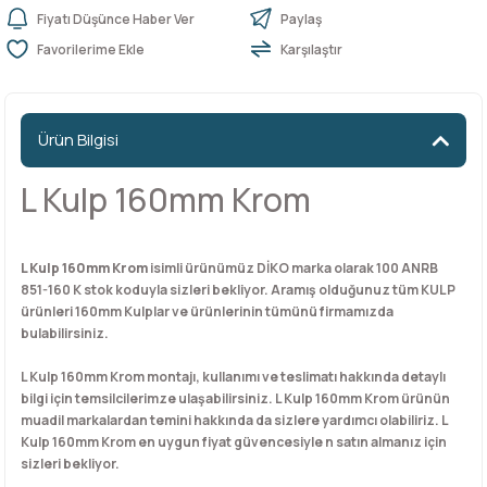
Fiyatı Düşünce Haber Ver
Paylaş
Karşılaştır
n Ürünleri
stemleri
ntları
niteler
Kapı Barelleri Ve Anahtarlar
Metal Ayaklar
 Tutucular
Kapı Kilit
Pingo Ayaklar
Ürün Bilgisi
Plastik Ayaklar
L Kulp 160mm Krom
L Kulp 160mm Krom
isimli ürünümüz DİKO marka olarak 100 ANRB
851-160 K stok koduyla sizleri bekliyor. Aramış olduğunuz tüm KULP
ürünleri 160mm Kulplar ve ürünlerinin tümünü firmamızda
bulabilirsiniz.
L Kulp 160mm Krom montajı, kullanımı ve teslimatı hakkında detaylı
bilgi için temsilcilerimze ulaşabilirsiniz. L Kulp 160mm Krom ürünün
muadil markalardan temini hakkında da sizlere yardımcı olabiliriz. L
Kulp 160mm Krom en uygun fiyat güvencesiyle n satın almanız için
sizleri bekliyor.