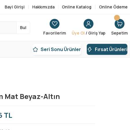
Bayi Girişi
Hakkımızda
Online Katalog
Online Ödeme
Bul
Favorilerim
Üye Ol
/ Giriş Yap
Sepetim
Seri Sonu Ürünler
Fırsat Ürünleri
m Mat Beyaz-Altın
6 TL