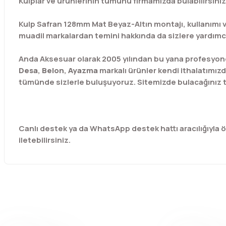
Kulplar ve ürünlerinin tümünü firmamızda bulabilirsiniz
Kulp Safran 128mm Mat Beyaz-Altın montajı, kullanımı ve
muadil markalardan temini hakkında da sizlere yardımcı 
Anda Aksesuar olarak 2005 yılından bu yana profesyone
Desa
,
Belon
,
Ayazma
markalı ürünler kendi ithalatımızd
tümünde sizlerle buluşuyoruz. Sitemizde bulacağınız t
Canlı destek ya da WhatsApp destek hattı aracılığıyla özel
iletebilirsiniz.
Bu ürünün fiyat bilgisi, resim, ürün açıklamalarında ve diğer 
Görüş ve önerileriniz için teşekkür ederiz.
Ürün resmi kalitesiz, bozuk veya görüntülenemiyor.
Ürün açıklamasında eksik bilgiler bulunuyor.