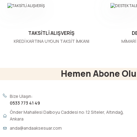
Ürün bilgilerinde hatalar bulunuyor.
Ürün fiyatı diğer sitelerden daha pahalı.
Bu ürüne benzer farklı alternatifler olmalı.
TAKSİTLİ ALIŞVERİŞ
D
KREDİ KARTINA UYGUN TAKSİT İMKANI
MİMARİ 
Hemen Abone Olu
Bize Ulaşın:
0533 773 41 49
Önder Mahallesi Dalboyu Caddesi no:12 Siteler, Altındağ,
Ankara
anda@andaaksesuar.com