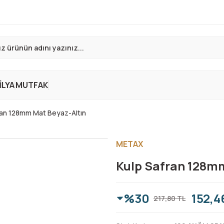
LYA
MUTFAK
ran 128mm Mat Beyaz-Altın
METAX
Kulp Safran 128m
%30
152,4
217,80 TL