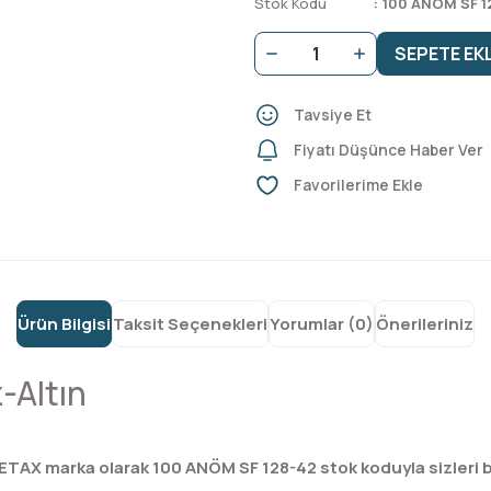
Stok Kodu
100 ANÖM SF 1
SEPETE EK
Tavsiye Et
Fiyatı Düşünce Haber Ver
Ürün Bilgisi
Taksit Seçenekleri
Yorumlar (0)
Önerileriniz
-Altın
ETAX marka olarak 100 ANÖM SF 128-42 stok koduyla sizleri 