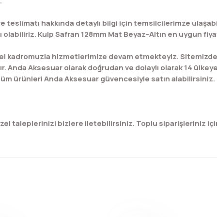
.
 teslimatı hakkında detaylı bilgi için temsilcilerimze ulaşa
olabiliriz. Kulp Safran 128mm Mat Beyaz-Altın en uygun fiyat 
l kadromuzla hizmetlerimize devam etmekteyiz. Sitemizde bu
ır. Anda Aksesuar olarak doğrudan ve dolaylı olarak 14 ülkey
üm ürünleri Anda Aksesuar güvencesiyle satın alabilirsiniz.
 taleplerinizi bizlere iletebilirsiniz. Toplu siparişleriniz için
konularda yetersiz gördüğünüz noktaları öneri formunu kullanarak tar
Bu ürüne ilk yorumu siz yapın!
Yorum Yaz