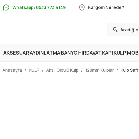
Whatsapp: 0533 773 4149
Kargom Nerede?
AKSESUAR
AYDINLATMA
BANYO
HIRDAVAT
KAPI
KULP
MOBİ
Anasayfa
KULP
Akslı Ölçülü Kulp
128mm Kulplar
Kulp Saf