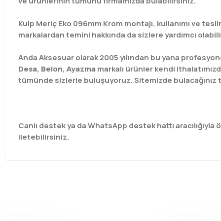
ve ürünlerinin tümünü firmamızda bulabilirsiniz.
Kulp Meriç Eko 096mm Krom montajı, kullanımı ve teslim
markalardan temini hakkında da sizlere yardımcı olabili
Anda Aksesuar olarak 2005 yılından bu yana profesyone
Desa
,
Belon
,
Ayazma
markalı ürünler kendi ithalatımızd
tümünde sizlerle buluşuyoruz. Sitemizde bulacağınız t
Canlı destek ya da WhatsApp destek hattı aracılığıyla özel
iletebilirsiniz.
Bu ürünün fiyat bilgisi, resim, ürün açıklamalarında ve diğer 
Görüş ve önerileriniz için teşekkür ederiz.
Ürün resmi kalitesiz, bozuk veya görüntülenemiyor.
Ürün açıklamasında eksik bilgiler bulunuyor.