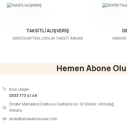
Ürün bilgilerinde hatalar bulunuyor.
Ürün fiyatı diğer sitelerden daha pahalı.
Bu ürüne benzer farklı alternatifler olmalı.
TAKSİTLİ ALIŞVERİŞ
D
KREDİ KARTINA UYGUN TAKSİT İMKANI
MİMARİ 
Hemen Abone Olu
Bize Ulaşın:
0533 773 41 49
Önder Mahallesi Dalboyu Caddesi no:12 Siteler, Altındağ,
Ankara
anda@andaaksesuar.com