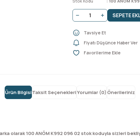
Stok Kodu
100 ANÖM K99
SEPETE EK
Tavsiye Et
Fiyatı Düşünce Haber Ver
Ürün Bilgisi
Taksit Seçenekleri
Yorumlar (0)
Önerileriniz
rka olarak 100 ANÖM K992 096 02 stok koduyla sizleri bekli