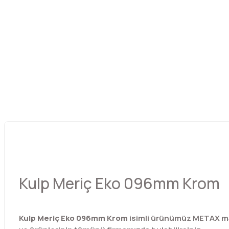
Kulp Meriç Eko 096mm Krom
Kulp Meriç Eko 096mm Krom
isimli ürünümüz METAX ma