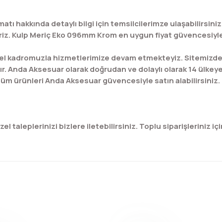
atı hakkında detaylı bilgi için temsilcilerimze ulaşabilirsi
riz. Kulp Meriç Eko 096mm Krom en uygun fiyat güvencesiyle n 
l kadromuzla hizmetlerimize devam etmekteyiz. Sitemizde bu
ır. Anda Aksesuar olarak doğrudan ve dolaylı olarak 14 ülkey
üm ürünleri Anda Aksesuar güvencesiyle satın alabilirsiniz.
 taleplerinizi bizlere iletebilirsiniz. Toplu siparişleriniz için
konularda yetersiz gördüğünüz noktaları öneri formunu kullanarak tar
Bu ürüne ilk yorumu siz yapın!
Yorum Yaz