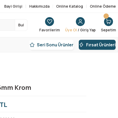
Bayi Girişi
Hakkımızda
Online Katalog
Online Ödeme
Bul
Favorilerim
Üye Ol
/ Giriş Yap
Sepetim
Seri Sonu Ürünler
Fırsat Ürünleri
96mm Krom
 TL