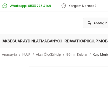
Whatsapp: 0533 773 4149
Kargom Nerede?
AKSESUAR
AYDINLATMA
BANYO
HIRDAVAT
KAPI
KULP
MOBİ
Anasayfa
KULP
Akslı Ölçülü Kulp
96mm Kulplar
Kulp Mer