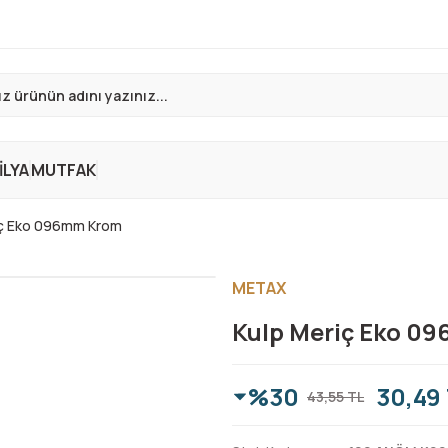
LYA
MUTFAK
iç Eko 096mm Krom
METAX
Kulp Meriç Eko 0
%30
30,49
43,55 TL