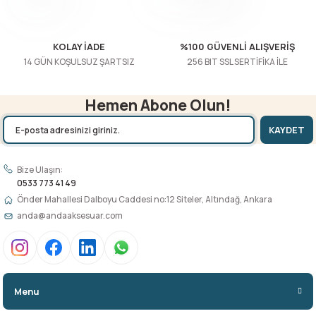
Gönder
KOLAY İADE
%100 GÜVENLİ ALIŞVERİŞ
14 GÜN KOŞULSUZ ŞARTSIZ
256 BIT SSL SERTİFİKA İLE
Hemen Abone Olun!
KAYDET
Bize Ulaşın:
0533 773 41 49
Önder Mahallesi Dalboyu Caddesi no:12 Siteler, Altındağ, Ankara
anda@andaaksesuar.com
Menu