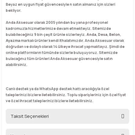
Beyaz en uygun fiyat güvencesiyle n satın almanız için sizleri
bekliyor.
Anda Aksesuar olarak 2005 yılından bu yana profesyonel
kadromuzla hizmetlerimize devam etmekteyiz. Sitemizde
bulabileceğiniz 9 bin çeşit ürünle sizlerleyiz.
Anda
,
Desa
,
Belon
,
Ayazma
markalı ürünler kendi ithalatımızdır. Anda Aksesuar olarak
doğrudan ve dolaylı olarak 14 ülkeye ihracat yapmaktayız. Şimdi de
online platformların tümünde sizlerle buluşuyoruz. Sitemizde
bulacağınız tüm ürünleri Anda Aksesuar güvencesiyle satın
alabilirsiniz.
Canlı destek ya da WhatsApp destek hattı aracılığıyla özel
taleplerinizi bizlere iletebilirsiniz. Toplu siparişleriniz için özel fiyat
ve özel ihracat taleplerinizi bizlere iletebilirsiniz.
Taksit Seçenekleri