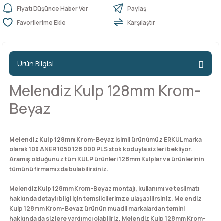
Fiyatı Düşünce Haber Ver
Paylaş
Karşılaştır
n Ürünleri
stemleri
ntları
niteler
Kapı Barelleri Ve Anahtarlar
Metal Ayaklar
 Tutucular
Kapı Kilit
Pingo Ayaklar
Ürün Bilgisi
Plastik Ayaklar
Melendiz Kulp 128mm Krom-
Beyaz
Melendiz Kulp 128mm Krom-Beyaz
isimli ürünümüz ERKUL marka
olarak 100 ANER 1050 128 000 PLS stok koduyla sizleri bekliyor.
Aramış olduğunuz tüm KULP ürünleri 128mm Kulplar ve ürünlerinin
tümünü firmamızda bulabilirsiniz.
Melendiz Kulp 128mm Krom-Beyaz montajı, kullanımı ve teslimatı
hakkında detaylı bilgi için temsilcilerimze ulaşabilirsiniz. Melendiz
Kulp 128mm Krom-Beyaz ürünün muadil markalardan temini
hakkında da sizlere yardımcı olabiliriz. Melendiz Kulp 128mm Krom-