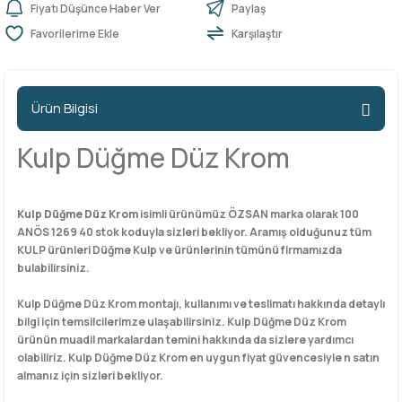
Fiyatı Düşünce Haber Ver
Paylaş
Karşılaştır
n Ürünleri
stemleri
ntları
niteler
Kapı Barelleri Ve Anahtarlar
Metal Ayaklar
 Tutucular
Kapı Kilit
Pingo Ayaklar
Ürün Bilgisi
Plastik Ayaklar
Kulp Düğme Düz Krom
Kulp Düğme Düz Krom
isimli ürünümüz ÖZSAN marka olarak 100
ANÖS 1269 40 stok koduyla sizleri bekliyor. Aramış olduğunuz tüm
KULP ürünleri Düğme Kulp ve ürünlerinin tümünü firmamızda
bulabilirsiniz.
Kulp Düğme Düz Krom montajı, kullanımı ve teslimatı hakkında detaylı
bilgi için temsilcilerimze ulaşabilirsiniz. Kulp Düğme Düz Krom
ürünün muadil markalardan temini hakkında da sizlere yardımcı
olabiliriz. Kulp Düğme Düz Krom en uygun fiyat güvencesiyle n satın
almanız için sizleri bekliyor.