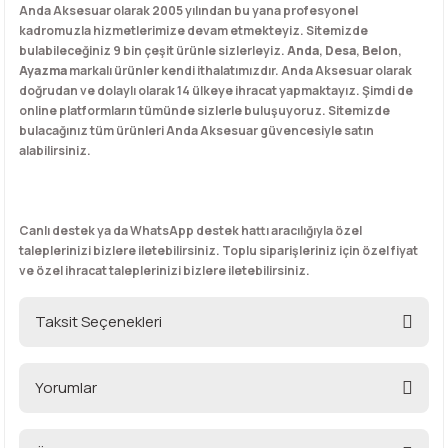
Anda Aksesuar olarak 2005 yılından bu yana profesyonel
kadromuzla hizmetlerimize devam etmekteyiz. Sitemizde
bulabileceğiniz 9 bin çeşit ürünle sizlerleyiz.
Anda
,
Desa
,
Belon
,
Ayazma
markalı ürünler kendi ithalatımızdır. Anda Aksesuar olarak
doğrudan ve dolaylı olarak 14 ülkeye ihracat yapmaktayız. Şimdi de
online platformların tümünde sizlerle buluşuyoruz. Sitemizde
bulacağınız tüm ürünleri Anda Aksesuar güvencesiyle satın
alabilirsiniz.
Canlı destek ya da WhatsApp destek hattı aracılığıyla özel
taleplerinizi bizlere iletebilirsiniz. Toplu siparişleriniz için özel fiyat
ve özel ihracat taleplerinizi bizlere iletebilirsiniz.
Taksit Seçenekleri
Yorumlar