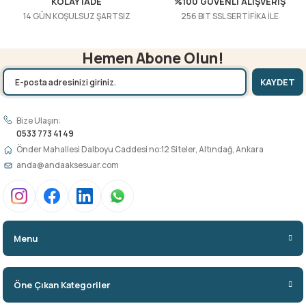
KOLAY İADE
%100 GÜVENLİ ALIŞVERİŞ
14 GÜN KOŞULSUZ ŞARTSIZ
256 BIT SSL SERTİFİKA İLE
Hemen Abone Olun!
KAYDET
Bize Ulaşın:
0533 773 41 49
Önder Mahallesi Dalboyu Caddesi no:12 Siteler, Altındağ, Ankara
anda@andaaksesuar.com
Menu
Öne Çıkan Kategoriler