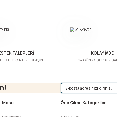
Bu ürüne ilk yorumu siz yapın!
Yorum Yaz
ESTEK TALEPLERİ
KOLAY İADE
DESTEK İÇİN BİZE ULAŞIN
14 GÜN KOŞULSUZ ŞA
Gönder
n!
Menu
Öne Çıkan Kategoriler
Hakkımızda
Kulp ve Askı