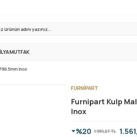
LYA
MUTFAK
0 796.5mm Inox
FURNİPART
Furnipart Kulp Ma
Inox
%20
1.561
1.951,27 TL