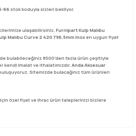
5-66
stok koduyla sizleri bekliyor.
cilerimize ulaşabilirsiniz.
Furnipart Kulp Malıbu
Kulp Malıbu Curve 2 420 796.5mm Inox
en uygun fiyat
e bulabileceğiniz 8500'den fazla ürün çeşitiyle
r kendi imalat ve ithalatımızdır.
Anda Aksesuar
 buluşuyoruz. Sitemizde bulacağınız tüm ürünleri
için özel fiyat ve ihrac ürün taleplerinizi bizlere
afımıza iletebilirsiniz.