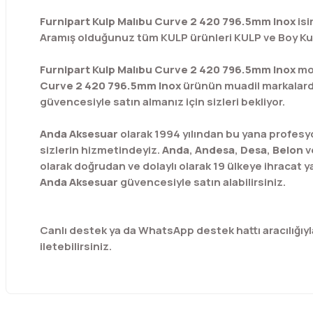
Furnipart Kulp Malıbu Curve 2 420 796.5mm Inox
is
Aramış olduğunuz tüm KULP ürünleri KULP ve Boy Kulp
Furnipart Kulp Malıbu Curve 2 420 796.5mm Inox
mon
Curve 2 420 796.5mm Inox
ürünün muadil markalardan
güvencesiyle satın almanız için sizleri bekliyor.
Anda Aksesuar
olarak 1994 yılından bu yana profesy
sizlerin hizmetindeyiz.
Anda
,
Andesa
,
Desa
,
Belon
v
olarak doğrudan ve dolaylı olarak 19 ülkeye ihracat
Anda Aksesuar
güvencesiyle satın alabilirsiniz.
Canlı destek ya da WhatsApp destek hattı aracılığıyla ö
iletebilirsiniz.
Bu ürünün fiyat bilgisi, resim, ürün açıklamalarında ve diğer 
Görüş ve önerileriniz için teşekkür ederiz.