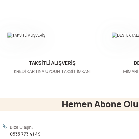
Ürün resmi kalitesiz, bozuk veya görüntülenemiyor.
Ürün açıklamasında eksik bilgiler bulunuyor.
Ürün bilgilerinde hatalar bulunuyor.
Ürün fiyatı diğer sitelerden daha pahalı.
Bu ürüne benzer farklı alternatifler olmalı.
TAKSİTLİ ALIŞVERİŞ
D
KREDİ KARTINA UYGUN TAKSİT İMKANI
MİMARİ 
Hemen Abone Olu
Bize Ulaşın:
0533 773 41 49