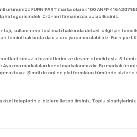
imli ürünümüz
FURNİPART
marka olarak
100 ANFP 416420796
 kategorisindeki ürünleri firmamızda bulabilirsiniz.
tajı, kullanımı ve teslimatı hakkında detaylı bilgi için temsil
 temini hakkında da sizlere yardımcı olabiliriz.
Furnipart 
onel kadromuzla hizmetlerimize devam etmekteyiz. Sitemizd
e
Ayazma
markalaları kendi markalarımızdır. Bu markalı ürünle
 yapmaktayız. Şimdi de online platformların tümünde sizlerle
zel taleplerinizi bizlere iletebilirsiniz. Toplu siparişleriniz 
konularda yetersiz gördüğünüz noktaları öneri formunu kullanarak tar