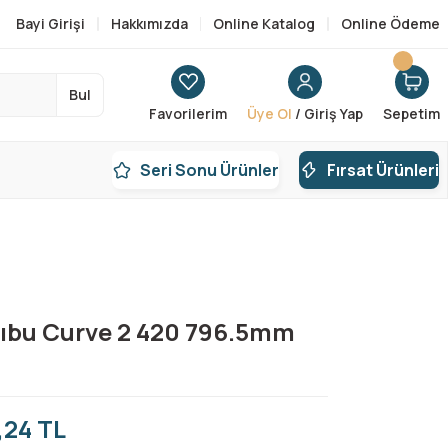
Bayi Girişi
Hakkımızda
Online Katalog
Online Ödeme
Bul
Favorilerim
Üye Ol
/ Giriş Yap
Sepetim
Seri Sonu Ürünler
Fırsat Ürünleri
lıbu Curve 2 420 796.5mm
,24 TL