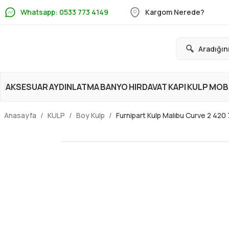
Whatsapp: 0533 773 4149
Kargom Nerede?
AKSESUAR
AYDINLATMA
BANYO
HIRDAVAT
KAPI
KULP
MOBİ
Anasayfa
KULP
Boy Kulp
Furnipart Kulp Malıbu Curve 2 42