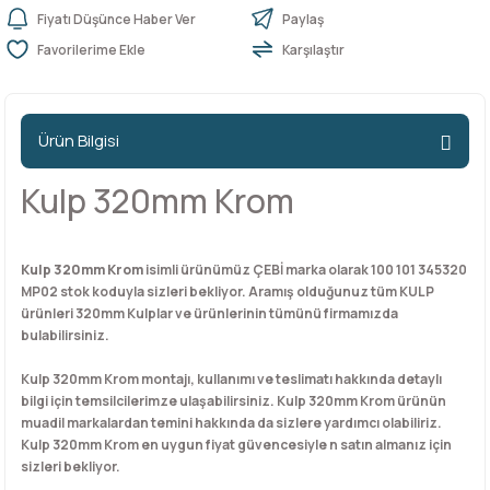
Fiyatı Düşünce Haber Ver
Paylaş
Karşılaştır
n Ürünleri
stemleri
ntları
niteler
Kapı Barelleri Ve Anahtarlar
Metal Ayaklar
 Tutucular
Kapı Kilit
Pingo Ayaklar
Ürün Bilgisi
Plastik Ayaklar
Kulp 320mm Krom
Kulp 320mm Krom
isimli ürünümüz ÇEBİ marka olarak 100 101 345320
MP02 stok koduyla sizleri bekliyor. Aramış olduğunuz tüm KULP
ürünleri 320mm Kulplar ve ürünlerinin tümünü firmamızda
bulabilirsiniz.
Kulp 320mm Krom montajı, kullanımı ve teslimatı hakkında detaylı
bilgi için temsilcilerimze ulaşabilirsiniz. Kulp 320mm Krom ürünün
muadil markalardan temini hakkında da sizlere yardımcı olabiliriz.
Kulp 320mm Krom en uygun fiyat güvencesiyle n satın almanız için
sizleri bekliyor.