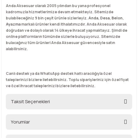
Anda Aksesuar olarak 2005 yılından bu yana profesyonel
kadromuzla hizmetlerimize devam etmekteyiz. Sitemizde
bulabileceğiniz 9 bin çeşit ürünle sizlerleyiz.
Anda
,
Desa
,
Belon
,
Ayazma
markalı ürünler kendi ithalatımızdır. Anda Aksesuar olarak
doğrudan ve dolaylı olarak 14 ülkeye ihracat yapmaktayız. Şimdi de
online platformların tümünde sizlerle buluşuyoruz. Sitemizde
bulacağınız tüm ürünleri Anda Aksesuar güvencesiyle satın
alabilirsiniz.
Canlı destek ya da WhatsApp destek hattı aracılığıyla özel
taleplerinizi bizlere iletebilirsiniz. Toplu siparişleriniz için özel fiyat
ve özel ihracat taleplerinizi bizlere iletebilirsiniz.
Taksit Seçenekleri
Yorumlar