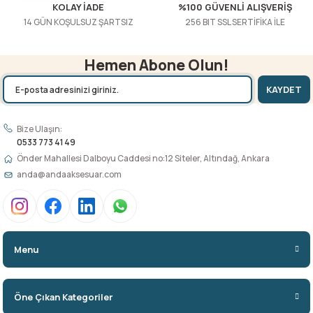
KOLAY İADE
%100 GÜVENLİ ALIŞVERİŞ
14 GÜN KOŞULSUZ ŞARTSIZ
256 BIT SSL SERTİFİKA İLE
Hemen Abone Olun!
KAYDET
Bize Ulaşın:
0533 773 41 49
Önder Mahallesi Dalboyu Caddesi no:12 Siteler, Altındağ, Ankara
anda@andaaksesuar.com
Menu
Öne Çıkan Kategoriler