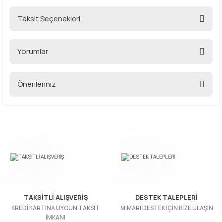
Taksit Seçenekleri
Yorumlar
Önerileriniz
Bu ürüne ilk yorumu siz yapın!
Bu ürünün fiyat bilgisi, resim, ürün açıklamalarında ve diğer
konularda yetersiz gördüğünüz noktaları öneri formunu
Yorum Yaz
kullanarak tarafımıza iletebilirsiniz.
Görüş ve önerileriniz için teşekkür ederiz.
Ürün resmi kalitesiz, bozuk veya görüntülenemiyor.
Ürün açıklamasında eksik bilgiler bulunuyor.
Ürün bilgilerinde hatalar bulunuyor.
TAKSİTLİ ALIŞVERİŞ
DESTEK TALEPLERİ
Ürün fiyatı diğer sitelerden daha pahalı.
KREDİ KARTINA UYGUN TAKSİT
MİMARİ DESTEK İÇİN BİZE ULAŞIN
İMKANI