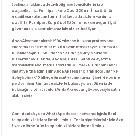
teslimatı hakkında detaylı bilgi için temsilcilerimize
ulaşabilirsiniz.
Furnipart Kulp Cool 320mm İnox
ürünün
muadil markalardan temini hakkında da sizlere yardımcı
olabiliriz.
Furnipart Kulp Cool 320mm İnox
en uygun fiyat
güvencesiyle satın almanız için sizleri bekliyor.
Anda Aksesuar
olarak 1994 yılından bu yana profesyonel
kadromuzla hizmetlerimize devam etmekteyiz. Sitemizde
bulabileceğiniz 8500'den fazla ürün çeşitiyle sizlerin
hizmetindeyiz.
Anda
,
Andesa
,
Desa
,
Belon
ve
Ayazma
markalaları kendi markalarımızdır. Bu markalı ürünler kendi
imalat ve ithalatımızdır.
Anda Aksesuar
olarak doğrudan ve
dolaylı olarak 19 ülkeye ihracat yapmaktayız. Şimdi de online
platformların tümünde sizlerle buluşuyoruz. Sitemizde
bulacağınız tüm ürünleri
Anda Aksesuar
güvencesiyle satın
alabilirsiniz.
Canlı destek ya da WhatsApp destek hattı aracılığıyla özel
taleplerinizi bizlere iletebilirsiniz. Toplu siparişleriniz için özel
fiyat ve ihrac ürün taleplerinizi bizlere iletebilirsiniz.