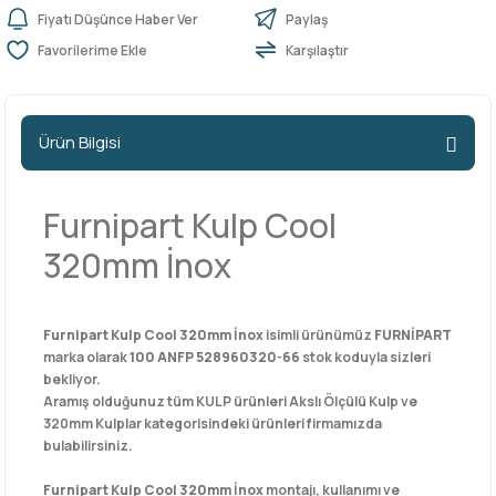
Fiyatı Düşünce Haber Ver
Paylaş
Karşılaştır
n Ürünleri
stemleri
ntları
niteler
Kapı Barelleri Ve Anahtarlar
Metal Ayaklar
 Tutucular
Kapı Kilit
Pingo Ayaklar
Ürün Bilgisi
Plastik Ayaklar
Furnipart Kulp Cool
320mm İnox
Furnipart Kulp Cool 320mm İnox
isimli ürünümüz
FURNİPART
marka olarak
100 ANFP 528960320-66
stok koduyla sizleri
bekliyor.
Aramış olduğunuz tüm KULP ürünleri Akslı Ölçülü Kulp ve
320mm Kulplar kategorisindeki ürünleri firmamızda
bulabilirsiniz.
Furnipart Kulp Cool 320mm İnox
montajı, kullanımı ve