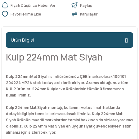
Fiyatı Düşünce Haber Ver
Paylaş
Karşılaştır
n Ürünleri
stemleri
ntları
niteler
Kapı Barelleri Ve Anahtarlar
Metal Ayaklar
 Tutucular
Kapı Kilit
Pingo Ayaklar
Ürün Bilgisi
Plastik Ayaklar
Kulp 224mm Mat Siyah
Kulp 224mm Mat Siyah
isimli ürünümüz ÇEBİ marka olarak 100 101
204224 MP24 stok koduyla sizleri bekliyor. Aramış olduğunuz tüm
KULP ürünleri 224mm Kulplar ve ürünlerinin tümünü firmamızda
bulabilirsiniz.
Kulp 224mm Mat Siyah montajı, kullanımı ve teslimatı hakkında
detaylı bilgi için temsilcilerimze ulaşabilirsiniz. Kulp 224mm Mat
Siyah ürünün muadil markalardan temini hakkında da sizlere yardımcı
olabiliriz. Kulp 224mm Mat Siyah en uygun fiyat güvencesiyle n satın
almanız için sizleri bekliyor.