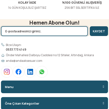
KOLAY İADE
%100 GÜVENLİ ALIŞVERİŞ
14 GÜN KOŞULSUZ ŞARTSIZ
256 BIT SSL SERTİFİKA İLE
Hemen Abone Olun!
KAYDET
Bize Ulaşın:
0533 773 41 49
Önder Mahallesi Dalboyu Caddesi no:12 Siteler, Altındağ, Ankara
anda@andaaksesuar.com
Menu
Öne Çıkan Kategoriler