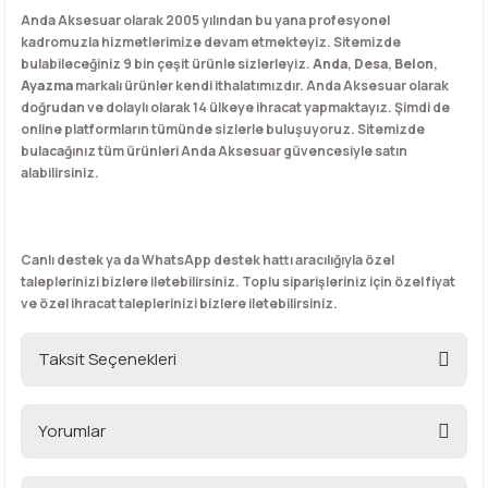
Anda Aksesuar olarak 2005 yılından bu yana profesyonel
kadromuzla hizmetlerimize devam etmekteyiz. Sitemizde
bulabileceğiniz 9 bin çeşit ürünle sizlerleyiz.
Anda
,
Desa
,
Belon
,
Ayazma
markalı ürünler kendi ithalatımızdır. Anda Aksesuar olarak
doğrudan ve dolaylı olarak 14 ülkeye ihracat yapmaktayız. Şimdi de
online platformların tümünde sizlerle buluşuyoruz. Sitemizde
bulacağınız tüm ürünleri Anda Aksesuar güvencesiyle satın
alabilirsiniz.
Canlı destek ya da WhatsApp destek hattı aracılığıyla özel
taleplerinizi bizlere iletebilirsiniz. Toplu siparişleriniz için özel fiyat
ve özel ihracat taleplerinizi bizlere iletebilirsiniz.
Taksit Seçenekleri
Yorumlar