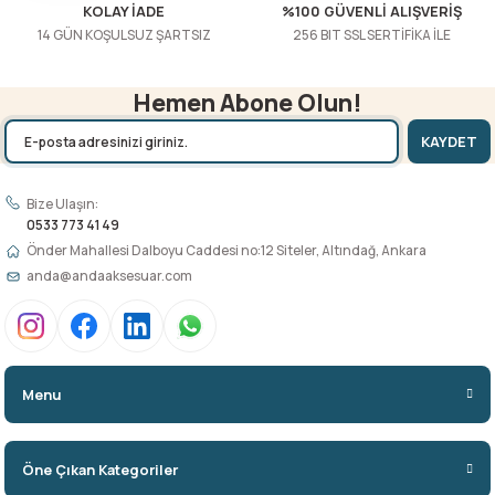
KOLAY İADE
%100 GÜVENLİ ALIŞVERİŞ
14 GÜN KOŞULSUZ ŞARTSIZ
256 BIT SSL SERTİFİKA İLE
Hemen Abone Olun!
KAYDET
Bize Ulaşın:
0533 773 41 49
Önder Mahallesi Dalboyu Caddesi no:12 Siteler, Altındağ, Ankara
anda@andaaksesuar.com
Menu
Öne Çıkan Kategoriler