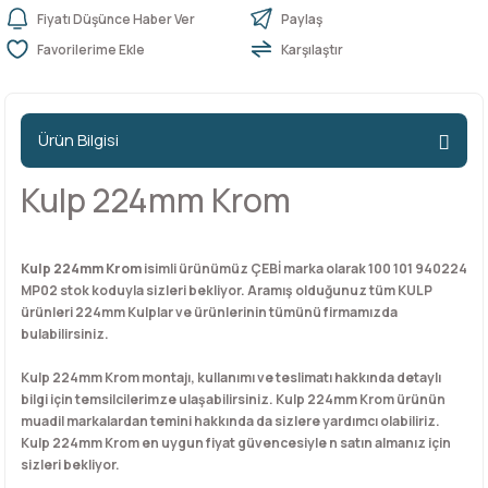
Fiyatı Düşünce Haber Ver
Paylaş
Karşılaştır
n Ürünleri
stemleri
ntları
niteler
Kapı Barelleri Ve Anahtarlar
Metal Ayaklar
 Tutucular
Kapı Kilit
Pingo Ayaklar
Ürün Bilgisi
Plastik Ayaklar
Kulp 224mm Krom
Kulp 224mm Krom
isimli ürünümüz ÇEBİ marka olarak 100 101 940224
MP02 stok koduyla sizleri bekliyor. Aramış olduğunuz tüm KULP
ürünleri 224mm Kulplar ve ürünlerinin tümünü firmamızda
bulabilirsiniz.
Kulp 224mm Krom montajı, kullanımı ve teslimatı hakkında detaylı
bilgi için temsilcilerimze ulaşabilirsiniz. Kulp 224mm Krom ürünün
muadil markalardan temini hakkında da sizlere yardımcı olabiliriz.
Kulp 224mm Krom en uygun fiyat güvencesiyle n satın almanız için
sizleri bekliyor.