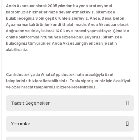
Anda Aksesuar olarak 2005 yılından bu yana profesyonel
kadromuzla hizmetlerimize devam etmekteyiz. Sitemizde
bulabileceğiniz 9 bin çeşit ürünle sizlerleyiz.
Anda
,
Desa
,
Belon
,
Ayazma
markalı ürünler kendi ithalatımızdır. Anda Aksesuar olarak
doğrudan ve dolaylı olarak 14 ülkeye ihracat yapmaktayız. Şimdi de
online platformların tümünde sizlerle buluşuyoruz. Sitemizde
bulacağınız tüm ürünleri Anda Aksesuar güvencesiyle satın
alabilirsiniz.
Canlı destek ya da WhatsApp destek hattı aracılığıyla özel
taleplerinizi bizlere iletebilirsiniz. Toplu siparişleriniz için özel fiyat
ve özel ihracat taleplerinizi bizlere iletebilirsiniz.
Taksit Seçenekleri
Yorumlar