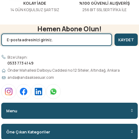
KOLAY İADE
%100 GÜVENLİ ALIŞVERİŞ
14 GÜN KOŞULSUZ ŞARTSIZ
256 BIT SSL SERTİFİKA İLE
Hemen Abone Olun!
KAYDET
Bize Ulaşın:
0533 773 41 49
Önder Mahallesi Dalboyu Caddesi no:12 Siteler, Altındağ, Ankara
anda@andaaksesuar.com
Menu
Öne Çıkan Kategoriler