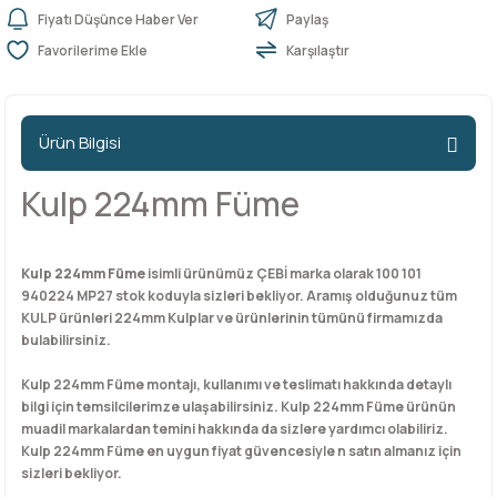
Fiyatı Düşünce Haber Ver
Paylaş
Karşılaştır
n Ürünleri
stemleri
ntları
niteler
Kapı Barelleri Ve Anahtarlar
Metal Ayaklar
 Tutucular
Kapı Kilit
Pingo Ayaklar
Ürün Bilgisi
Plastik Ayaklar
Kulp 224mm Füme
Kulp 224mm Füme
isimli ürünümüz ÇEBİ marka olarak 100 101
940224 MP27 stok koduyla sizleri bekliyor. Aramış olduğunuz tüm
KULP ürünleri 224mm Kulplar ve ürünlerinin tümünü firmamızda
bulabilirsiniz.
Kulp 224mm Füme montajı, kullanımı ve teslimatı hakkında detaylı
bilgi için temsilcilerimze ulaşabilirsiniz. Kulp 224mm Füme ürünün
muadil markalardan temini hakkında da sizlere yardımcı olabiliriz.
Kulp 224mm Füme en uygun fiyat güvencesiyle n satın almanız için
sizleri bekliyor.